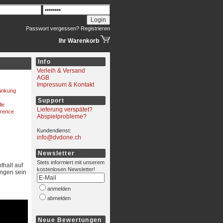
Passwort vergessen?
Registrieren
Ihr Warenkorb
Info
Verleih & Versand
AGB
Impressum & Kontakt
änkung
Support
le
Lieferung verspätet?
rence
Abspielprobleme?
Kundendienst:
info@dvdone.ch
Newsletter
Stets informiert mit unserem
thalt auf
kostenlosen Newsletter!
ungen sein
anmelden
abmelden
Neue Bewertungen