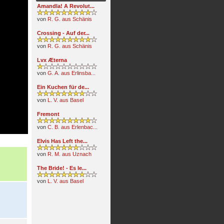
Amandla! A Revolut...
von
R. G. aus Schänis
Crossing - Auf der...
von
R. G. aus Schänis
Lvx Æterna
von
G. A. aus Erlinsba...
Ein Kuchen für de...
von
L. V. aus Basel
Fremont
von
C. B. aus Erlenbac...
Elvis Has Left the...
von
R. M. aus Uznach
The Bride! - Es le...
von
L. V. aus Basel