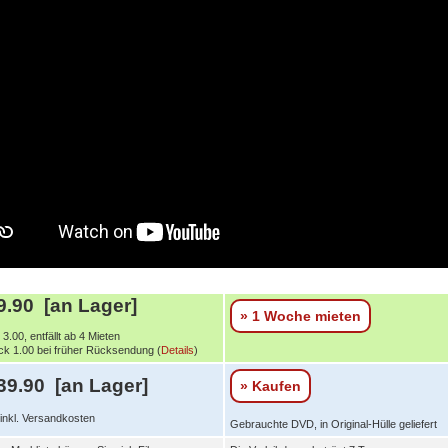
.90 [an Lager]
» 1 Woche mieten
3.00, entfällt ab 4 Mieten
k 1.00 bei früher Rücksendung (
Details
)
39.90 [an Lager]
» Kaufen
 inkl. Versandkosten
Gebrauchte DVD, in Original-Hülle geliefert