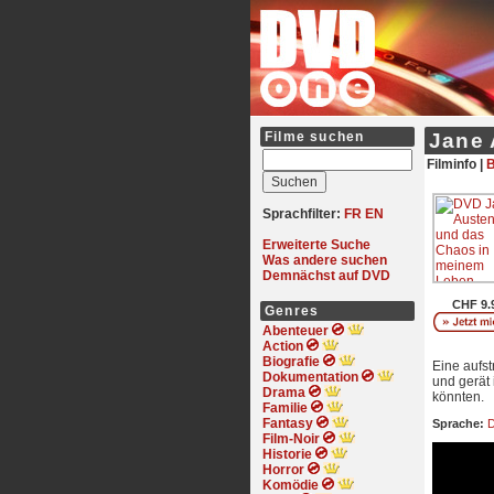
Filme suchen
Jane 
Filminfo |
B
Sprachfilter:
FR
EN
Erweiterte Suche
Was andere suchen
Demnächst auf DVD
CHF 9.
Genres
Abenteuer
Action
Biografie
Eine aufs
Dokumentation
und gerät
Drama
könnten.
Familie
Fantasy
Sprache:
D
Film-Noir
Historie
Horror
Komödie