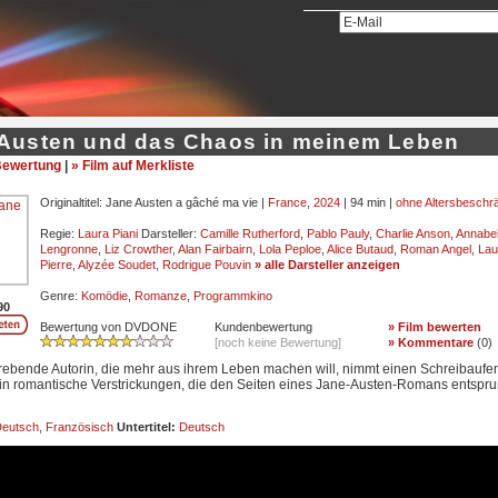
Austen und das Chaos in meinem Leben
ewertung
|
» Film auf Merkliste
Originaltitel: Jane Austen a gâché ma vie |
France
,
2024
| 94 min |
ohne Altersbeschr
Regie:
Laura Piani
Darsteller:
Camille Rutherford
,
Pablo Pauly
,
Charlie Anson
,
Annabel
Lengronne
,
Liz Crowther
,
Alan Fairbairn
,
Lola Peploe
,
Alice Butaud
,
Roman Angel
,
Lau
Pierre
,
Alyzée Soudet
,
Rodrigue Pouvin
» alle Darsteller anzeigen
Genre:
Komödie
,
Romanze
,
Programmkino
90
Bewertung von DVDONE
Kundenbewertung
» Film bewerten
[noch keine Bewertung]
» Kommentare
(
0
)
trebende Autorin, die mehr aus ihrem Leben machen will, nimmt einen Schreibaufen
 in romantische Verstrickungen, die den Seiten eines Jane-Austen-Romans entspr
eutsch
,
Französisch
Untertitel:
Deutsch