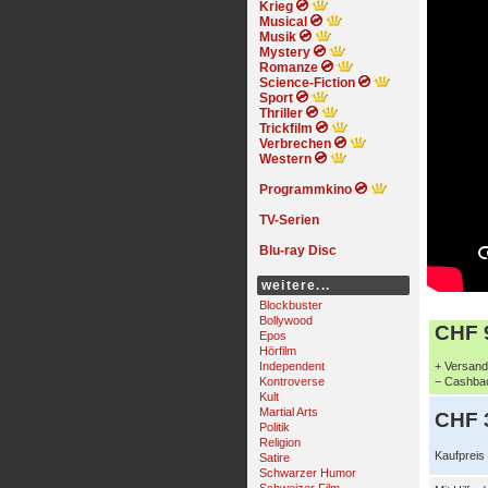
Krieg
Musical
Musik
Mystery
Romanze
Science-Fiction
Sport
Thriller
Trickfilm
Verbrechen
Western
Programmkino
TV-Serien
Blu-ray Disc
weitere...
Blockbuster
Bollywood
CHF 9
Epos
Hörfilm
Independent
+ Versand 
Kontroverse
− Cashbac
Kult
Martial Arts
CHF 
Politik
Religion
Kaufpreis
Satire
Schwarzer Humor