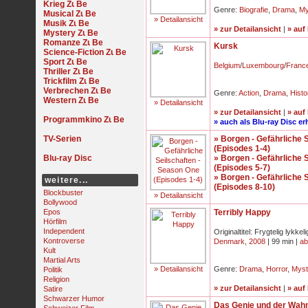
Krieg
Genre:
Biografie
,
Drama
,
My
Musical
» Detailansicht
Musik
» zur Detailansicht
|
» auf
Mystery
Romanze
Kursk
Science-Fiction
Sport
Belgium
/
Luxembourg
/
Franc
Thriller
Trickfilm
Verbrechen
Genre:
Action
,
Drama
,
Histo
Western
» Detailansicht
» zur Detailansicht
|
» auf
Programmkino
» auch als Blu-ray Disc erh
TV-Serien
» Borgen - Gefährliche 
(Episodes 1-4)
Blu-ray Disc
» Borgen - Gefährliche 
(Episodes 5-7)
» Borgen - Gefährliche 
weitere...
(Episodes 8-10)
Blockbuster
» Detailansicht
Bollywood
Epos
Terribly Happy
Hörfilm
Independent
Originaltitel: Frygtelig lykkeli
Kontroverse
Denmark
,
2008
| 99 min |
ab
Kult
Martial Arts
» Detailansicht
Genre:
Drama
,
Horror
,
Myst
Politik
Religion
» zur Detailansicht
|
» auf
Satire
Schwarzer Humor
Das Genie und der Wah