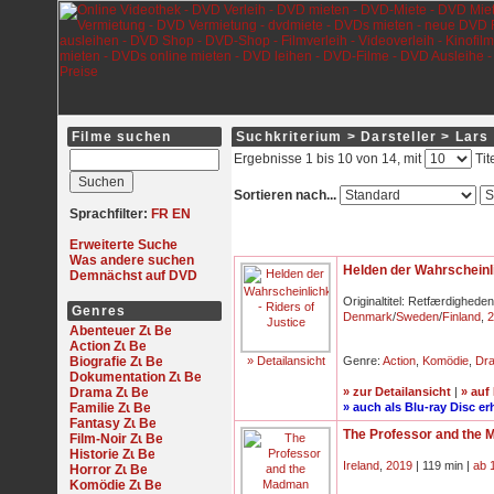
Filme suchen
Suchkriterium > Darsteller > Lar
Ergebnisse 1 bis 10 von 14, mit
Tit
Sortieren nach...
Sprachfilter:
FR
EN
Erweiterte Suche
Was andere suchen
Helden der Wahrscheinli
Demnächst auf DVD
Originaltitel: Retfærdigheden
Genres
Denmark
/
Sweden
/
Finland
,
2
Abenteuer
Action
Biografie
» Detailansicht
Genre:
Action
,
Komödie
,
Dr
Dokumentation
Drama
» zur Detailansicht
|
» auf
Familie
» auch als Blu-ray Disc erh
Fantasy
The Professor and the
Film-Noir
Historie
Ireland
,
2019
| 119 min |
ab 
Horror
Komödie