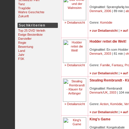
Schweizer Film
Tanz
Originaltitel: Sprængfarlig 
Tragödie
Denmark
,
2006
| 89 min |
ab
Wahre Geschichte
Zukunft
» Detailansicht
Genre:
Komödie
Suchkriterien
Top 25 DVD Verleih
» zur Detailansicht
|
» auf
Ewige Bestenliste
Darsteller
Hodder rettet die Welt!
Regie
Bewertung
Originaltitel: En som Hodder
Land
Denmark
,
2003
| 81 min |
oh
Jahr
FSK
» Detailansicht
Genre:
Familie
,
Fantasy
,
Pr
» zur Detailansicht
|
» auf
Stealing Rembrandt - Kl
Originaltitel: Rembrandt
Denmark
/
UK
,
2003
| 104 mi
» Detailansicht
Genre:
Action
,
Komödie
,
Ver
» zur Detailansicht
|
» auf
King's Game
Originaltitel: Kongekabale