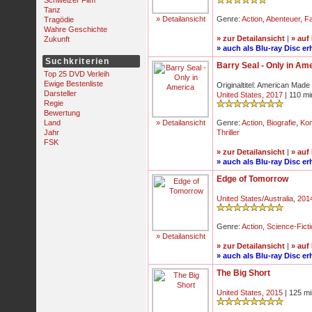
Schweizer Film
Tanz
» Detailansicht
Genre:
Action
,
Abenteuer
,
F
Tragödie
Wahre Geschichte
» zur Detailansicht
|
» auf
Zukunft
» auch als Blu-ray Disc erh
Suchkriterien
Barry Seal - Only in Am
Top 25 DVD Verleih
Ewige Bestenliste
Originaltitel: American Made
Darsteller
United States
,
2017
| 110 mi
Regie
Bewertung
Land
» Detailansicht
Genre:
Action
,
Biografie
,
Ko
Jahr
Thriller
FSK
» zur Detailansicht
|
» auf
» auch als Blu-ray Disc erh
Edge of Tomorrow
United States
/
Australia
,
201
Genre:
Action
,
Science-Ficti
» Detailansicht
» zur Detailansicht
|
» auf
» auch als Blu-ray Disc erh
The Big Short
United States
,
2015
| 125 mi