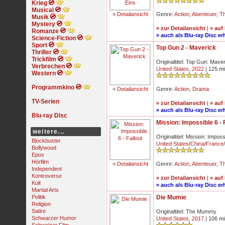
Krieg
Musical
» Detailansicht
Genre:
Action
,
Abenteuer
,
Th
Musik
Mystery
» zur Detailansicht
|
» auf
Romanze
» auch als Blu-ray Disc erh
Science-Fiction
Sport
Top Gun 2 - Maverick
Thriller
Trickfilm
Originaltitel: Top Gun: Mave
Verbrechen
United States
,
2022
| 125 mi
Western
Programmkino
» Detailansicht
Genre:
Action
,
Drama
TV-Serien
» zur Detailansicht
|
» auf
» auch als Blu-ray Disc erh
Blu-ray Disc
Mission: Impossible 6 - 
weitere...
Originaltitel: Mission: Imposs
Blockbuster
United States
/
China
/
France
/
Bollywood
Epos
Hörfilm
» Detailansicht
Genre:
Action
,
Abenteuer
,
Th
Independent
Kontroverse
» zur Detailansicht
|
» auf
Kult
» auch als Blu-ray Disc erh
Martial Arts
Politik
Die Mumie
Religion
Satire
Originaltitel: The Mummy
Schwarzer Humor
United States
,
2017
| 106 mi