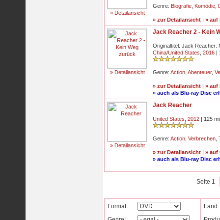
Genre:
Biografie
,
Komödie
,
» Detailansicht
» zur Detailansicht
|
» auf
Jack Reacher 2 - Kein 
Originaltitel: Jack Reacher
China
/
United States
,
2016
| 
» Detailansicht
Genre:
Action
,
Abenteuer
,
V
» zur Detailansicht
|
» auf
» auch als Blu-ray Disc erh
Jack Reacher
United States
,
2012
| 125 mi
Genre:
Action
,
Verbrechen
,
» Detailansicht
» zur Detailansicht
|
» auf
» auch als Blu-ray Disc erh
Seite 1
Format:
Land:
Genre:
Produ