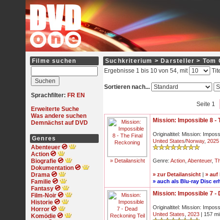
Filme suchen
Suchkriterium > Darsteller > Tom 
Ergebnisse 1 bis 10 von 54, mit
Tit
Sortieren nach...
Sprachfilter:
FR
EN
Seite 1
Erweiterte Suche
Was andere suchen
Mission: Impossible 8 -
Demnächst auf DVD
Originaltitel: Mission: Impos
Genres
United States
/
Norway
,
2025
Abenteuer
Action
Biografie
» Detailansicht
Genre:
Action
,
Abenteuer
,
Th
Dokumentation
Drama
» zur Detailansicht
|
» auf
Familie
» auch als Blu-ray Disc erh
Fantasy
Mission: Impossible 7 -
Film-Noir
Historie
Originaltitel: Mission: Impo
Horror
United States
,
2023
| 157 mi
Komödie