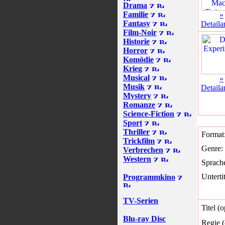
Drama
Familie
»
Fantasy
Detaila
Film-Noir
Historie
Horror
Komödie
Krieg
Musical
»
Musik
Detaila
Mystery
Romanze
Science-Fiction
Sport
Thriller
Format
Trickfilm
Genre:
Verbrechen
Western
Sprach
Untertit
Programmkino
TV-Serien
Titel (o
Blu-ray Disc
Regie (