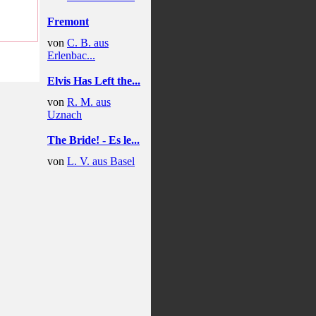
Fremont
von
C. B. aus
Erlenbac...
Elvis Has Left the...
von
R. M. aus
Uznach
The Bride! - Es le...
von
L. V. aus Basel