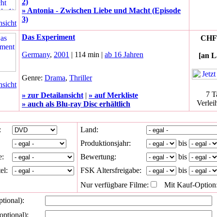
2)
» Antonia - Zwischen Liebe und Macht (Episode
3)
nsicht
Das Experiment
CHF 
Germany
,
2001
| 114 min |
ab 16 Jahren
[an L
Genre:
Drama
,
Thriller
nsicht
7 T
» zur Detailansicht
|
» auf Merkliste
Verlei
» auch als Blu-ray Disc erhältlich
:
Land:
Produktionsjahr:
bis
e:
Bewertung:
bis
el:
FSK Altersfreigabe:
bis
Nur verfügbare Filme:
Mit Kauf-Option
ptional):
optional):