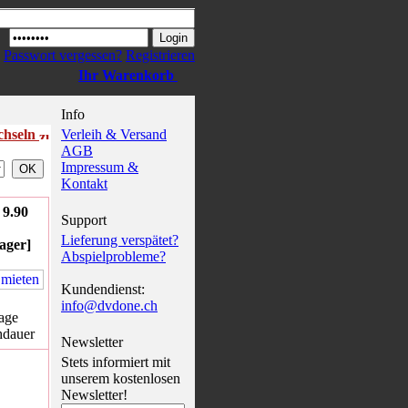
Passwort vergessen?
Registrieren
Ihr Warenkorb
Info
echseln
Verleih & Versand
AGB
Impressum &
Kontakt
9.90
Support
Lieferung verspätet?
ager]
Abspielprobleme?
Kundendienst:
info@dvdone.ch
age
hdauer
Newsletter
Stets informiert mit
unserem kostenlosen
Newsletter!