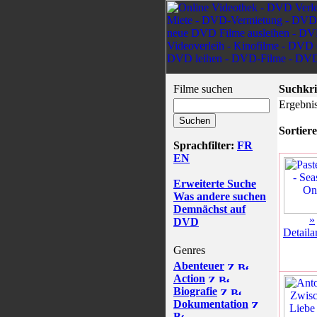
Filme suchen
Suchkri
Ergebnis
Sortiere
Sprachfilter:
FR
EN
Erweiterte Suche
Was andere suchen
Demnächst auf
»
DVD
Detaila
Genres
Abenteuer
Action
Biografie
Dokumentation