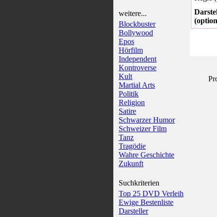
Darstel
weitere...
(option
Blockbuster
Bollywood
Epos
Hörfilm
Independent
Kontroverse
Kult
Pr
Martial Arts
Politik
Religion
Satire
Schwarzer Humor
Schweizer Film
Tanz
Tragödie
Wahre Geschichte
Zukunft
Suchkriterien
Top 25 DVD Verleih
Ewige Bestenliste
Darsteller