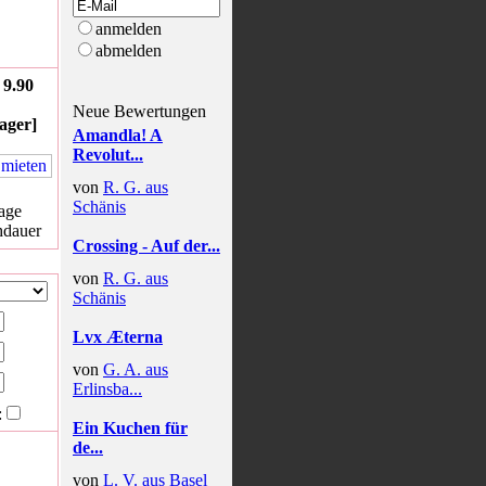
anmelden
abmelden
9.90
Neue Bewertungen
ager]
Amandla! A
Revolut...
von
R. G. aus
Schänis
age
hdauer
Crossing - Auf der...
von
R. G. aus
Schänis
Lvx Æterna
von
G. A. aus
Erlinsba...
:
Ein Kuchen für
de...
von
L. V. aus Basel