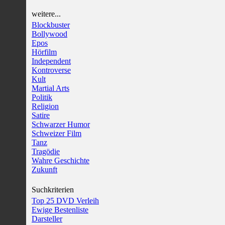
weitere...
Blockbuster
Bollywood
Epos
Hörfilm
Independent
Kontroverse
Kult
Martial Arts
Politik
Religion
Satire
Schwarzer Humor
Schweizer Film
Tanz
Tragödie
Wahre Geschichte
Zukunft
Suchkriterien
Top 25 DVD Verleih
Ewige Bestenliste
Darsteller