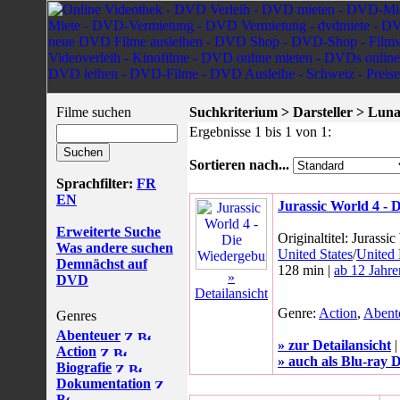
Filme suchen
Suchkriterium > Darsteller > Luna
Ergebnisse 1 bis 1 von 1:
Sortieren nach...
Sprachfilter:
FR
EN
Jurassic World 4 - 
Erweiterte Suche
Originaltitel: Jurassi
Was andere suchen
United States
/
United
Demnächst auf
128 min |
ab 12 Jahre
»
DVD
Detailansicht
Genre:
Action
,
Abent
Genres
Abenteuer
» zur Detailansicht
Action
» auch als Blu-ray D
Biografie
Dokumentation