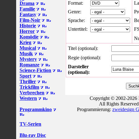
Format:
La
Drama
Familie
Genre:
Pr
Fantasy
Film-Noir
Sprache:
Be
Historie
Untertitel:
FS
Horror
Komödie
Nu
Krieg
Musical
Titel (optional):
Musik
Regie (optional):
Mystery
Romanze
Darsteller
Science-Fiction
(optional):
Sport
Thriller
Trickfilm
Verbrechen
Western
Copyright © 2002-2026 
All Rights Reserve
Programmkino
Programmierung:
zweidesign G
TV-Serien
Blu-ray Disc