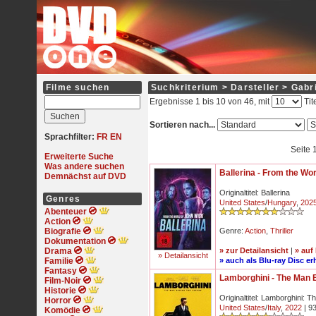
Filme suchen
Suchkriterium > Darsteller > Gabr
Ergebnisse 1 bis 10 von 46, mit
Tit
Sortieren nach...
Sprachfilter:
FR
EN
Seite 
Erweiterte Suche
Was andere suchen
Ballerina - From the Wo
Demnächst auf DVD
Originaltitel: Ballerina
Genres
United States
/
Hungary
,
202
Abenteuer
Action
Biografie
Genre:
Action
,
Thriller
Dokumentation
Drama
» zur Detailansicht
|
» auf
» Detailansicht
Familie
» auch als Blu-ray Disc erh
Fantasy
Lamborghini - The Man 
Film-Noir
Historie
Originaltitel: Lamborghini:
Horror
United States
/
Italy
,
2022
| 93
Komödie