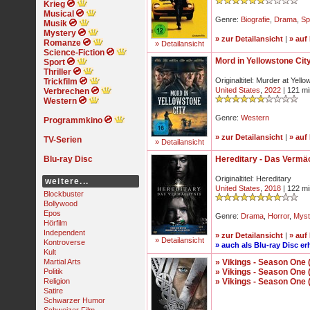
Krieg
Musical
Genre:
Biografie
,
Drama
,
Sp
Musik
Mystery
» zur Detailansicht
|
» auf
Romanze
» Detailansicht
Science-Fiction
Mord in Yellowstone Cit
Sport
Thriller
Originaltitel: Murder at Yell
Trickfilm
United States
,
2022
| 121 mi
Verbrechen
Western
Genre:
Western
Programmkino
» zur Detailansicht
|
» auf
TV-Serien
» Detailansicht
Blu-ray Disc
Hereditary - Das Vermä
Originaltitel: Hereditary
weitere...
United States
,
2018
| 122 mi
Blockbuster
Bollywood
Epos
Genre:
Drama
,
Horror
,
Myst
Hörfilm
Independent
» zur Detailansicht
|
» auf
» Detailansicht
Kontroverse
» auch als Blu-ray Disc erh
Kult
Martial Arts
» Vikings - Season One 
Politik
» Vikings - Season One 
Religion
» Vikings - Season One 
Satire
Schwarzer Humor