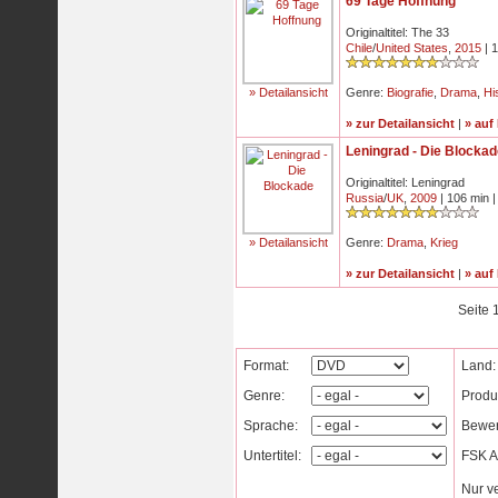
69 Tage Hoffnung
Originaltitel: The 33
Chile
/
United States
,
2015
| 
» Detailansicht
Genre:
Biografie
,
Drama
,
Hi
» zur Detailansicht
|
» auf
Leningrad - Die Blocka
Originaltitel: Leningrad
Russia
/
UK
,
2009
| 106 min 
» Detailansicht
Genre:
Drama
,
Krieg
» zur Detailansicht
|
» auf
Seite 
Format:
Land:
Genre:
Produ
Sprache:
Bewer
Untertitel:
FSK Al
Nur v