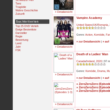
Schweizer Film
Tanz
Tragödie
Wahre Geschichte
» Detailansicht
Zukunft
Vampire Academy
Suchkriterien
United States
/
UK
/
Romania
,
Top 25 DVD Verleih
Ewige Bestenliste
Darsteller
Genre:
Action
,
Komödie
,
Fan
Regie
Bewertung
» zur Detailansicht
|
» auf
Land
Jahr
» Detailansicht
FSK
Death of a Ladies' Man
Canada
/
Ireland
,
2020
| 97 m
Genre:
Komödie
,
Drama
,
Mu
» Detailansicht
» zur Detailansicht
|
» auf
» ZeroZeroZero (Episod
» ZeroZeroZero (Episod
» ZeroZeroZero (Episod
» Detailansicht