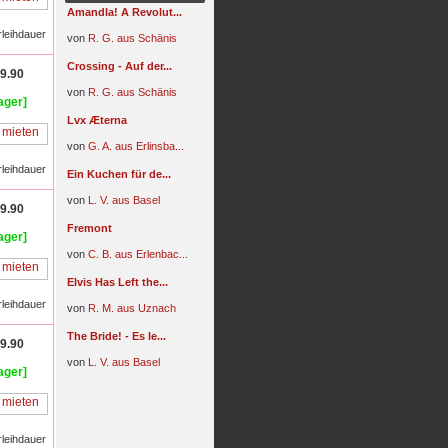
Amandla! A Revolut...
rleihdauer
von
R. G. aus Schänis
Crossing - Auf der...
9.90
von
R. G. aus Schänis
ager]
Lvx Æterna
von
G. A. aus Erlinsba...
rleihdauer
Ein Kuchen für de...
von
L. V. aus Basel
9.90
Fremont
ager]
von
C. B. aus Erlenbac...
Elvis Has Left the...
rleihdauer
von
R. M. aus Uznach
The Bride! - Es le...
9.90
von
L. V. aus Basel
ager]
rleihdauer