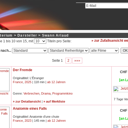
terium > Darsteller > Swann Arlaud
» zur Zufallsansicht 
e 1 bis 10 von 15, mit
Titeln pro Seite:
 nach...
Seite 1
2
»»»
Der Fremde
CHF 
Originaltitel: L'Étranger
[an L
France
,
2025
| 118 min |
ab 12 Jahren
ansicht
Genre:
Verbrechen
,
Drama
,
Programmkino
7 Tage Ve
» zur Detailansicht
|
» auf Merkliste
Anatomie eines Falls
CHF 
Originaltitel: Anatomie d'une chute
[an L
France
,
2023
| 145 min |
ab 12 Jahren