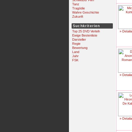
Schweizer Film
Tanz
Tragödie
Wahre Geschichte
Zukunft
Suchkriterien
Top 25 DVD Verleih
» Detail
Ewige Bestenliste
Darsteller
Regie
Bewertung
Land
Jahr
FSK
» Detail
» Detail