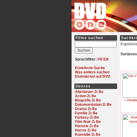
Filme suchen
Suchkri
Ergebniss
Sortieren
Sprachfilter:
FR
EN
Erweiterte Suche
Was andere suchen
Demnächst auf DVD
Genres
Abenteuer
Action
Biografie
» Detail
Dokumentation
Drama
Familie
Fantasy
Film-Noir
Historie
Horror
Komödie