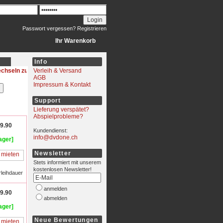
Passwort vergessen?
Registrieren
Ihr Warenkorb
Info
wechseln
Verleih & Versand
AGB
Impressum & Kontakt
Support
Lieferung verspätet?
Abspielprobleme?
9.90
Kundendienst:
info@dvdone.ch
ager]
Newsletter
Stets informiert mit unserem
kostenlosen Newsletter!
rleihdauer
anmelden
9.90
abmelden
ager]
Neue Bewertungen