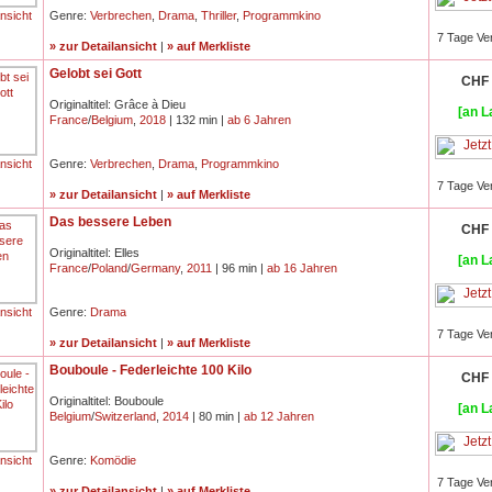
ansicht
Genre:
Verbrechen
,
Drama
,
Thriller
,
Programmkino
7 Tage Ve
» zur Detailansicht
|
» auf Merkliste
Gelobt sei Gott
CHF 
Originaltitel: Grâce à Dieu
[an L
France
/
Belgium
,
2018
| 132 min |
ab 6 Jahren
ansicht
Genre:
Verbrechen
,
Drama
,
Programmkino
7 Tage Ve
» zur Detailansicht
|
» auf Merkliste
Das bessere Leben
CHF 
Originaltitel: Elles
[an L
France
/
Poland
/
Germany
,
2011
| 96 min |
ab 16 Jahren
ansicht
Genre:
Drama
7 Tage Ve
» zur Detailansicht
|
» auf Merkliste
Bouboule - Federleichte 100 Kilo
CHF 
Originaltitel: Bouboule
[an L
Belgium
/
Switzerland
,
2014
| 80 min |
ab 12 Jahren
ansicht
Genre:
Komödie
7 Tage Ve
» zur Detailansicht
|
» auf Merkliste