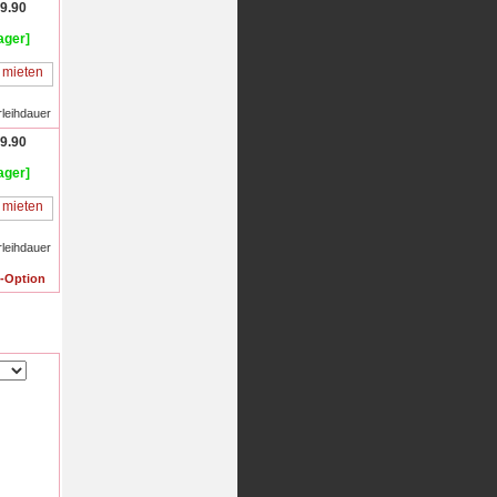
9.90
ager]
rleihdauer
9.90
ager]
rleihdauer
f-Option