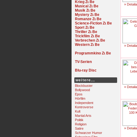
Krieg
» Detail
Musical
Musik
Mystery
Romanze
Science-Fiction
Sport
Thriller
Trickfilm
Verbrechen
Western
» Detail
Programmkino
TV-Serien
Blu-ray Disc
weitere...
Blockbuster
» Detail
Bollywood
Epos
Hörfilm
Independent
Kontroverse
Kult
Martial Arts
Politik
Religion
» Detail
Satire
Schwarzer Humor