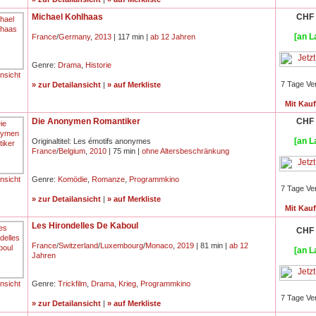
Michael Kohlhaas
CHF 
[an L
France
/
Germany
,
2013
| 117 min |
ab 12 Jahren
Genre:
Drama
,
Historie
ansicht
7 Tage Ve
» zur Detailansicht
|
» auf Merkliste
Mit Kau
Die Anonymen Romantiker
CHF 
[an L
Originaltitel: Les émotifs anonymes
France
/
Belgium
,
2010
| 75 min |
ohne Altersbeschränkung
ansicht
Genre:
Komödie
,
Romanze
,
Programmkino
7 Tage Ve
» zur Detailansicht
|
» auf Merkliste
Mit Kau
Les Hirondelles De Kaboul
CHF 
France
/
Switzerland
/
Luxembourg
/
Monaco
,
2019
| 81 min |
ab 12
[an L
Jahren
ansicht
Genre:
Trickfilm
,
Drama
,
Krieg
,
Programmkino
7 Tage Ve
» zur Detailansicht
|
» auf Merkliste