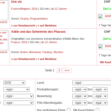
Une vie
CHF 
[an L
France
/
Belgium
,
2016
| 115 min |
ab 12 Jahren
Genre:
Drama
,
Programmkino
ansicht
7 Tage Ve
» zur Detailansicht
|
» auf Merkliste
Adèle und das Geheimnis des Pharaos
CHF 
[an L
Originaltitel: Les aventures extraordinaires d'Adèle Blanc-Sec
France
,
2010
| 102 min |
ab 12 Jahren
ansicht
Genre:
Action
,
Abenteuer
,
Fantasy
,
Mystery
7 Tage Ve
» zur Detailansicht
|
» auf Merkliste
Mit Kau
Seite 1
2
»»»
Land:
Produktionsjahr:
bis
:
Bewertung:
bis
l:
FSK Altersfreigabe:
bis
Nur verfügbare Filme:
Mit Kauf-Option: