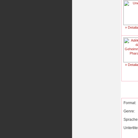
» Detail
» Detail
Format:
Genre:
Sprache
Untertite