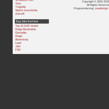
Schweizer Film
Copyright © 2002-2026
Tanz
All Rights Reserve
Tragödie
Programmierung:
zweidesign
Wahre Geschichte
Zukunft
Suchkriterien
Top 25 DVD Verleih
Ewige Bestenliste
Darsteller
Regie
Bewertung
Land
Jahr
FSK