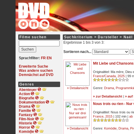
Filme suchen
Suchkriterium > Darsteller > Naël
Ergebnisse 1 bis 3 von 3:
Sortieren nach...
Sprachfilter:
FR
EN
Mit Liebe und Chansons
Erweiterte Suche
Was andere suchen
Originaltitel: Ma mère, Dieu 
Demnächst auf DVD
France
/
Canada
,
2025
| 99 m
Genres
» Detailansicht
Genre:
Drama
,
Programmki
Abenteuer
Action
» zur Detailansicht
|
» auf
Biografie
Dokumentation
Nous trois ou rien - Nur
Drama
Familie
Originaltitel: Nous trois ou ri
Fantasy
France
,
2015
| 102 min |
ab 
Film-Noir
Historie
Horror
» Detailansicht
Genre:
Komödie
,
Drama
,
Pr
Komödie