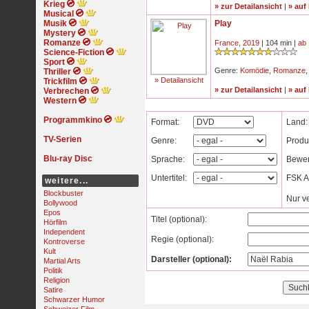
Krieg
» zur Detailansicht
|
» auf
Musical
Musik
Play
Mystery
Romanze
France
,
2019
| 104 min |
ab 
Science-Fiction
Sport
Genre:
Komödie
,
Romanze
Thriller
» Detailansicht
Trickfilm
» zur Detailansicht
|
» auf
Verbrechen
Western
Programmkino
Format:
Land:
TV-Serien
Genre:
Produ
Blu-ray Disc
Sprache:
Bewer
Untertitel:
FSK Al
weitere...
Blockbuster
Nur v
Bollywood
Epos
Titel (optional):
Hörfilm
Independent
Regie (optional):
Kontroverse
Kult
Darsteller (optional):
Martial Arts
Politik
Religion
Satire
Schwarzer Humor