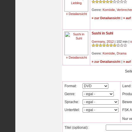
Genre:
Komödie
,
Verbreche
» Detailansicht
» zur Detailansicht
|
» auf
Sushi in Suhl
Germany
,
2012
| 102 min |
o
Genre:
Komödie
,
Drama
» Detailansicht
» zur Detailansicht
|
» auf
Seit
Format:
Land:
Genre:
Produ
Sprache:
Bewer
Untertitel:
FSK Al
Nur v
Titel (optional):