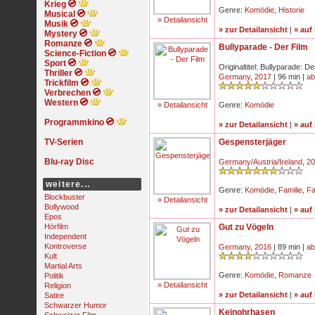
Krieg
Genre:
Komödie
,
Historie
Musical
» Detailansicht
Musik
» zur Detailansicht
|
» auf
Mystery
Romanze
Bullyparade - Der Film
Science-Fiction
Sport
Originaltitel: Bullyparade: De
Thriller
Germany
,
2017
| 96 min |
ab
Trickfilm
Verbrechen
Western
» Detailansicht
Genre:
Komödie
Programmkino
» zur Detailansicht
|
» auf
TV-Serien
Gespensterjäger
Blu-ray Disc
Germany
/
Austria
/
Ireland
,
20
weitere...
Genre:
Komödie
,
Familie
,
Fa
Blockbuster
» Detailansicht
Bollywood
» zur Detailansicht
|
» auf
Epos
Hörfilm
Gut zu Vögeln
Independent
Kontroverse
Germany
,
2016
| 89 min |
ab
Kult
Martial Arts
Genre:
Komödie
,
Romanze
Politik
» Detailansicht
Religion
» zur Detailansicht
|
» auf
Satire
Schwarzer Humor
Keinohrhasen