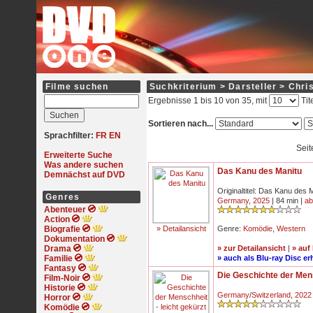
Filme suchen
Suchkriterium > Darsteller > Chris
Ergebnisse 1 bis 10 von 35, mit
Tit
Sortieren nach...
Sprachfilter:
FR
EN
Seit
Erweiterte Suche
Was andere suchen
Das Kanu des Manitu
Demnächst auf DVD
Originaltitel: Das Kanu des 
Genres
Germany
,
2025
| 84 min |
ab
Abenteuer
Action
Biografie
» Detailansicht
Genre:
Komödie
,
Western
Dokumentation
Drama
» zur Detailansicht
|
» auf
Familie
» auch als Blu-ray Disc erh
Fantasy
Die Geschichte der Mens
Film-Noir
Historie
Germany
/
Switzerland
,
2022
Horror
Komödie