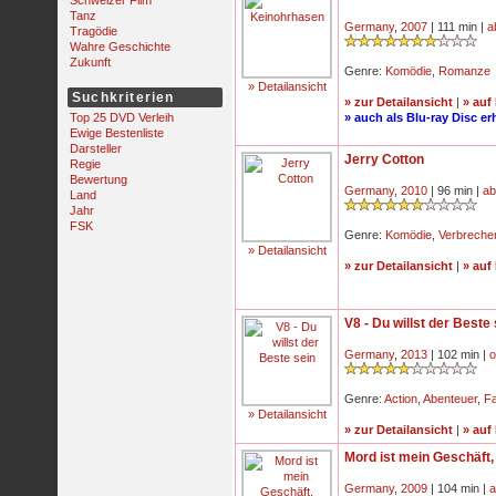
Schweizer Film
Tanz
Germany
,
2007
| 111 min |
a
Tragödie
Wahre Geschichte
Zukunft
Genre:
Komödie
,
Romanze
» Detailansicht
Suchkriterien
» zur Detailansicht
|
» auf
Top 25 DVD Verleih
» auch als Blu-ray Disc erh
Ewige Bestenliste
Darsteller
Jerry Cotton
Regie
Bewertung
Germany
,
2010
| 96 min |
ab
Land
Jahr
FSK
Genre:
Komödie
,
Verbreche
» Detailansicht
» zur Detailansicht
|
» auf
V8 - Du willst der Beste
Germany
,
2013
| 102 min |
o
Genre:
Action
,
Abenteuer
,
Fa
» Detailansicht
» zur Detailansicht
|
» auf
Mord ist mein Geschäft, 
Germany
,
2009
| 104 min |
a