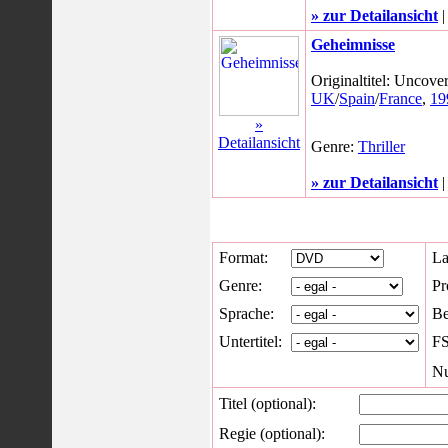
» zur Detailansicht
Geheimnisse
Originaltitel: Uncove
UK
/
Spain
/
France
,
19
»
Detailansicht
Genre:
Thriller
» zur Detailansicht
Format:
La
Genre:
Pr
Sprache:
Be
Untertitel:
FS
Nu
Titel (optional):
Regie (optional):