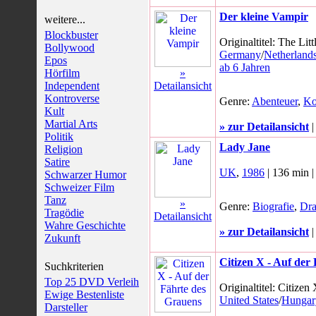
Der kleine Vampir
weitere...
Blockbuster
Originaltitel: The Lit
Bollywood
Germany
/
Netherland
Epos
ab 6 Jahren
Hörfilm
»
Independent
Detailansicht
Kontroverse
Genre:
Abenteuer
,
Ko
Kult
Martial Arts
» zur Detailansicht
Politik
Lady Jane
Religion
Satire
UK
,
1986
| 136 min 
Schwarzer Humor
Schweizer Film
Tanz
»
Genre:
Biografie
,
Dr
Tragödie
Detailansicht
Wahre Geschichte
» zur Detailansicht
Zukunft
Citizen X - Auf der
Suchkriterien
Top 25 DVD Verleih
Originaltitel: Citizen
Ewige Bestenliste
United States
/
Hungar
Darsteller