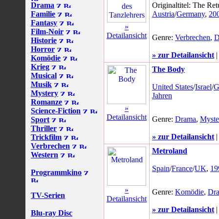
Drama
Originaltitel: The Re
Familie
Austria
/
Germany
,
20
Fantasy
»
Film-Noir
Detailansicht
Genre:
Verbrechen
,
D
Historie
Horror
» zur Detailansicht
Komödie
Krieg
The Body
Musical
Musik
United States
/
Israel
/
G
Mystery
Jahren
Romanze
»
Science-Fiction
Detailansicht
Genre:
Drama
,
Myste
Sport
Thriller
» zur Detailansicht
Trickfilm
Verbrechen
Metroland
Western
Spain
/
France
/
UK
,
19
Programmkino
»
Genre:
Komödie
,
Dr
TV-Serien
Detailansicht
» zur Detailansicht
Blu-ray Disc