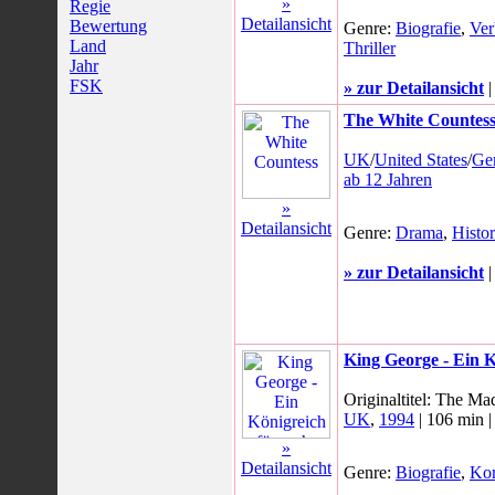
»
Regie
Detailansicht
Bewertung
Genre:
Biografie
,
Ver
Land
Thriller
Jahr
FSK
» zur Detailansicht
The White Countes
UK
/
United States
/
Ge
ab 12 Jahren
»
Detailansicht
Genre:
Drama
,
Histor
» zur Detailansicht
King George - Ein 
Originaltitel: The M
UK
,
1994
| 106 min 
»
Detailansicht
Genre:
Biografie
,
Ko