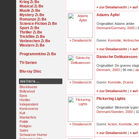
Krieg
Musical
» zur Detailansicht
|
» auf
Musik
Mystery
Adams Äpfel
Romanze
Science-Fiction
Originaltitel: Adams æbler
Sport
Denmark
/
Germany
,
2005
| 
Thriller
Trickfilm
» Detailansicht
Genre:
Komödie
,
Verbreche
Verbrechen
Western
» zur Detailansicht
|
» auf
Programmkino
Dänische Delikatessen
TV-Serien
Originaltitel: De grønne slag
Denmark
,
2003
| 96 min |
ab
Blu-ray Disc
weitere...
» Detailansicht
Genre:
Komödie
,
Drama
Blockbuster
» zur Detailansicht
|
» auf
Bollywood
Epos
Flickering Lights
Hörfilm
Independent
Originaltitel: Blinkende lygter
Kontroverse
Denmark
/
Sweden
,
2000
| 1
Kult
Martial Arts
Politik
» Detailansicht
Genre:
Action
,
Komödie
,
Ver
Religion
Satire
» zur Detailansicht
|
» auf
Schwarzer Humor