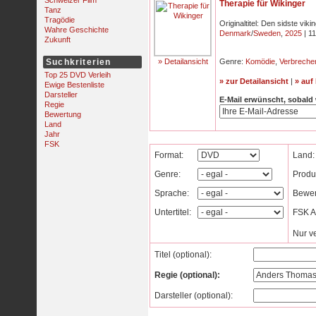
Schweizer Film
Therapie für Wikinger
Tanz
Tragödie
Originaltitel: Den sidste viki
Wahre Geschichte
Denmark
/
Sweden
,
2025
| 11
Zukunft
Suchkriterien
» Detailansicht
Genre:
Komödie
,
Verbreche
Top 25 DVD Verleih
» zur Detailansicht
|
» auf
Ewige Bestenliste
Darsteller
E-Mail erwünscht, sobald
Regie
Bewertung
Land
Jahr
FSK
Format:
Land:
Genre:
Produ
Sprache:
Bewer
Untertitel:
FSK Al
Nur v
Titel (optional):
Regie (optional):
Darsteller (optional):