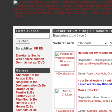
Filme suchen
Suchkriterium > Regie > Anders 
Ergebnisse 1 bis 6 von 6:
Sortieren nach...
Sprachfilter:
FR
EN
Helden der Wahrscheinli
Erweiterte Suche
Was andere suchen
Originaltitel: Retfærdigheden
Demnächst auf DVD
Denmark
/
Sweden
/
Finland
,
2
Genres
» Detailansicht
Genre:
Action
,
Komödie
,
Dr
Abenteuer
Action
» zur Detailansicht
|
» auf
Biografie
» auch als Blu-ray Disc erh
Dokumentation
Drama
Men & Chicken
Familie
Fantasy
Originaltitel: Mænd & høns
Film-Noir
Denmark
/
Germany
,
2015
| 
Historie
Horror
Komödie
» Detailansicht
Genre:
Komödie
,
Drama
,
My