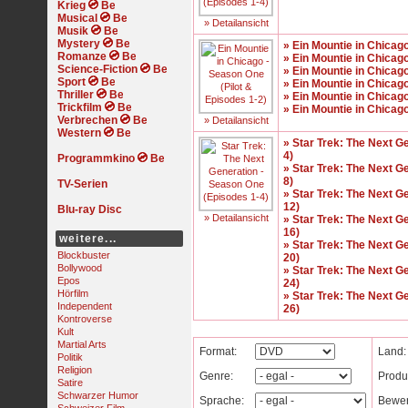
Krieg
Musical
» Detailansicht
Musik
Mystery
» Ein Mountie in Chicag
Romanze
» Ein Mountie in Chicag
Science-Fiction
» Ein Mountie in Chicag
Sport
» Ein Mountie in Chicag
Thriller
» Ein Mountie in Chicag
Trickfilm
» Ein Mountie in Chicag
Verbrechen
» Detailansicht
Western
» Star Trek: The Next G
4)
Programmkino
» Star Trek: The Next G
8)
TV-Serien
» Star Trek: The Next G
12)
Blu-ray Disc
» Detailansicht
» Star Trek: The Next G
16)
weitere...
» Star Trek: The Next G
Blockbuster
20)
Bollywood
» Star Trek: The Next G
Epos
24)
Hörfilm
» Star Trek: The Next G
Independent
26)
Kontroverse
Kult
Martial Arts
Format:
Land:
Politik
Religion
Genre:
Produ
Satire
Schwarzer Humor
Sprache:
Bewer