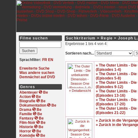
Filme suchen
Suchkriterium > Regie > Joseph L
Ergebnisse 1 bis 4 von 4:
Sortieren nach...
Sprachfilter:
FR
EN
» The Outer Limits - D
Erweiterte Suche
(Episodes 1-4)
Was andere suchen
» The Outer Limits - D
Demnächst auf DVD
(Episodes 5-8)
» The Outer Limits - D
Genres
(Episodes 9-12)
» Detailansicht
» The Outer Limits - D
Abenteuer
(Episodes 13-16)
Action
» The Outer Limits - D
Biografie
(Episodes 17-20)
Dokumentation
» The Outer Limits - D
Drama
(Episodes 21-22)
Familie
Fantasy
» Zurück in die Vergang
Film-Noir
» Zurück in die Vergang
Historie
Horror
Komödie