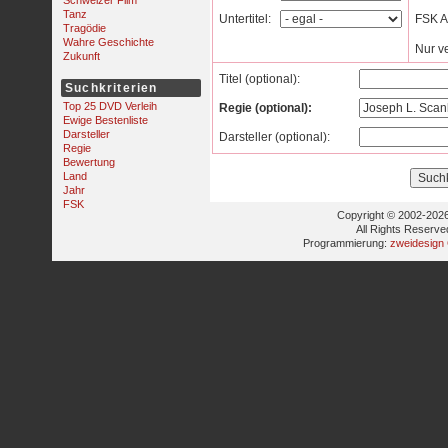
Schweizer Film
Tanz
Untertitel:
FSK Al
Tragödie
Wahre Geschichte
Nur v
Zukunft
Titel (optional):
Suchkriterien
Top 25 DVD Verleih
Regie (optional):
Ewige Bestenliste
Darsteller
Darsteller (optional):
Regie
Bewertung
Land
Jahr
FSK
Copyright © 2002-2026
All Rights Reserve
Programmierung:
zweidesign