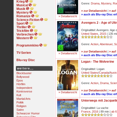
Krieg
Genre:
Drama
,
Mystery
,
Ro
Musical
Musik
» zur Detailansicht
|
» auf
Mystery
» auch als Blu-ray Disc erh
Romanze
» Detailansicht
Science-Fiction
Avengers 2 - Age of Ult
Sport
Thriller
Originaltitel: Avengers: Age o
Trickfilm
United States
,
2015
| 135 mi
Verbrechen
Western
Genre:
Action
,
Abenteuer
,
Sc
Programmkino
» zur Detailansicht
|
» auf
TV-Serien
» Detailansicht
» auch als Blu-ray Disc erh
Blu-ray Disc
Logan - The Wolverine
weitere...
Originaltitel: Logan
United States
/
Canada
/
Austra
Blockbuster
Bollywood
Epos
Genre:
Action
,
Drama
,
Scien
Hörfilm
Independent
» zur Detailansicht
|
» auf
Kontroverse
» Detailansicht
» auch als Blu-ray Disc erh
Kult
Martial Arts
Unterwegs mit Jacqueli
Politik
Religion
Originaltitel: La vache
Satire
France
,
2016
| 89 min |
ab 6
Schwarzer Humor