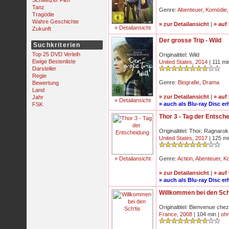
Schweizer Film
Tanz
Genre:
Abenteuer
,
Komödie
Tragödie
Wahre Geschichte
» zur Detailansicht
|
» auf
» Detailansicht
Zukunft
Der grosse Trip - Wild
Suchkriterien
Top 25 DVD Verleih
Originaltitel: Wild
Ewige Bestenliste
United States
,
2014
| 111 mi
Darsteller
Regie
Genre:
Biografie
,
Drama
Bewertung
Land
» zur Detailansicht
|
» auf
Jahr
» Detailansicht
» auch als Blu-ray Disc erh
FSK
Thor 3 - Tag der Entsch
Originaltitel: Thor: Ragnarok
United States
,
2017
| 125 mi
» Detailansicht
Genre:
Action
,
Abenteuer
,
K
» zur Detailansicht
|
» auf
» auch als Blu-ray Disc erh
Willkommen bei den Sch
Originaltitel: Bienvenue chez
France
,
2008
| 104 min |
oh