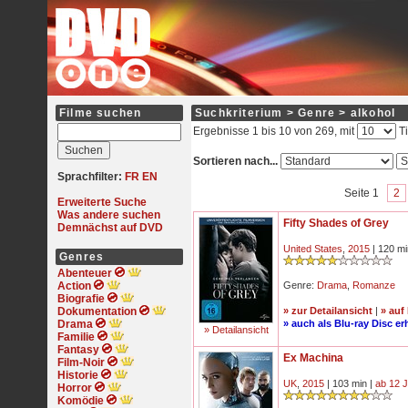
Filme suchen
Suchkriterium > Genre > alkohol
Ergebnisse 1 bis 10 von 269, mit
Ti
Sortieren nach...
Sprachfilter:
FR
EN
Seite 1
2
Erweiterte Suche
Was andere suchen
Fifty Shades of Grey
Demnächst auf DVD
United States
,
2015
| 120 mi
Genres
Abenteuer
Action
Genre:
Drama
,
Romanze
Biografie
Dokumentation
» zur Detailansicht
|
» auf
Drama
» auch als Blu-ray Disc erh
» Detailansicht
Familie
Fantasy
Ex Machina
Film-Noir
Historie
UK
,
2015
| 103 min |
ab 12 
Horror
Komödie