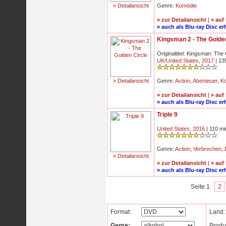
» Detailansicht
Genre:
Komödie
» zur Detailansicht
|
» auf
» auch als Blu-ray Disc erh
Kingsman 2 - The Golde
Originaltitel: Kingsman: The
UK
/
United States
,
2017
| 13
» Detailansicht
Genre:
Action
,
Abenteuer
,
K
» zur Detailansicht
|
» auf
» auch als Blu-ray Disc erh
Triple 9
United States
,
2016
| 110 mi
Genre:
Action
,
Verbrechen
,
» Detailansicht
» zur Detailansicht
|
» auf
» auch als Blu-ray Disc erh
Seite 1
2
Format:
Land:
Genre:
Produ