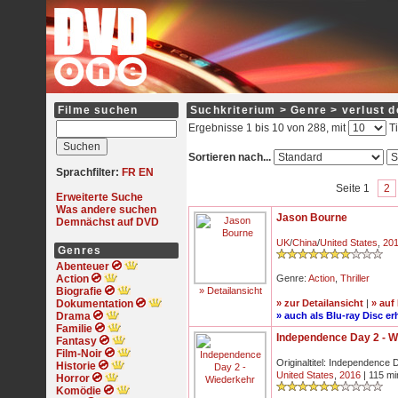
Filme suchen
Suchkriterium > Genre > verlust d
Ergebnisse 1 bis 10 von 288, mit
Ti
Sortieren nach...
Sprachfilter:
FR
EN
Seite 1
2
Erweiterte Suche
Was andere suchen
Jason Bourne
Demnächst auf DVD
UK
/
China
/
United States
,
20
Genres
Abenteuer
Action
Genre:
Action
,
Thriller
Biografie
» Detailansicht
Dokumentation
» zur Detailansicht
|
» auf
Drama
» auch als Blu-ray Disc erh
Familie
Independence Day 2 - W
Fantasy
Film-Noir
Originaltitel: Independence
Historie
United States
,
2016
| 115 mi
Horror
Komödie