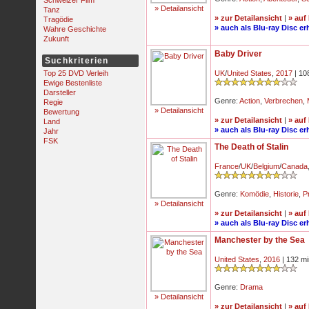
Schweizer Film
» Detailansicht
Tanz
» zur Detailansicht
|
» auf
Tragödie
» auch als Blu-ray Disc erh
Wahre Geschichte
Zukunft
Baby Driver
Suchkriterien
Top 25 DVD Verleih
UK
/
United States
,
2017
| 10
Ewige Bestenliste
Darsteller
Genre:
Action
,
Verbrechen
,
Regie
» Detailansicht
Bewertung
» zur Detailansicht
|
» auf
Land
» auch als Blu-ray Disc erh
Jahr
FSK
The Death of Stalin
France
/
UK
/
Belgium
/
Canada
Genre:
Komödie
,
Historie
,
P
» Detailansicht
» zur Detailansicht
|
» auf
» auch als Blu-ray Disc erh
Manchester by the Sea
United States
,
2016
| 132 mi
Genre:
Drama
» Detailansicht
» zur Detailansicht
|
» auf