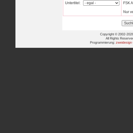
Untertitel:
FSK Al
Nur v
Copyright © 2002-2026
All Rights Reserve
Programmierung:
zweidesign