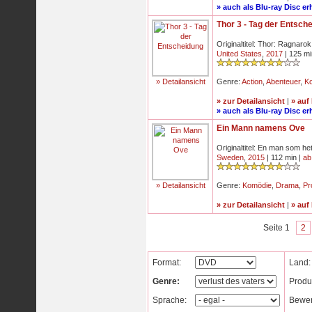
» auch als Blu-ray Disc erh
Thor 3 - Tag der Entsch
Originaltitel: Thor: Ragnarok
United States
,
2017
| 125 mi
» Detailansicht
Genre:
Action
,
Abenteuer
,
K
» zur Detailansicht
|
» auf
» auch als Blu-ray Disc erh
Ein Mann namens Ove
Originaltitel: En man som h
Sweden
,
2015
| 112 min |
ab
» Detailansicht
Genre:
Komödie
,
Drama
,
Pr
» zur Detailansicht
|
» auf
Seite 1
2
Format:
Land:
Genre:
Produ
Sprache:
Bewer