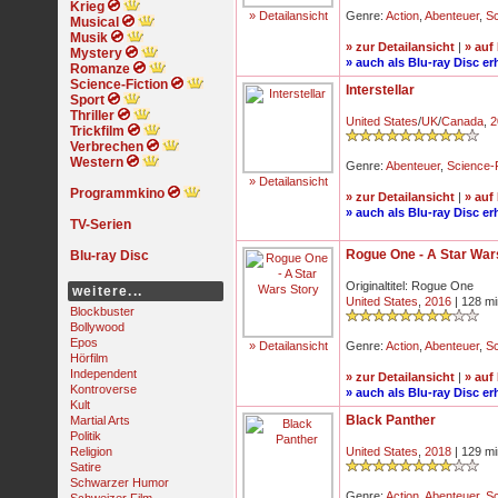
Krieg
» Detailansicht
Genre:
Action
,
Abenteuer
,
Sc
Musical
Musik
» zur Detailansicht
|
» auf
Mystery
» auch als Blu-ray Disc erh
Romanze
Science-Fiction
Interstellar
Sport
Thriller
United States
/
UK
/
Canada
,
2
Trickfilm
Verbrechen
Western
Genre:
Abenteuer
,
Science-F
» Detailansicht
Programmkino
» zur Detailansicht
|
» auf
» auch als Blu-ray Disc erh
TV-Serien
Rogue One - A Star War
Blu-ray Disc
Originaltitel: Rogue One
weitere...
United States
,
2016
| 128 mi
Blockbuster
Bollywood
Epos
» Detailansicht
Genre:
Action
,
Abenteuer
,
Sc
Hörfilm
Independent
» zur Detailansicht
|
» auf
Kontroverse
» auch als Blu-ray Disc erh
Kult
Black Panther
Martial Arts
Politik
Religion
United States
,
2018
| 129 mi
Satire
Schwarzer Humor
Genre:
Action
,
Abenteuer
,
Sc