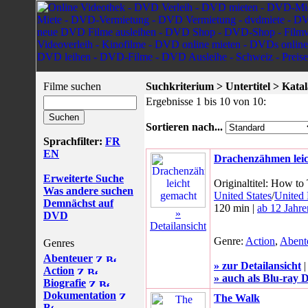
Filme suchen
Suchkriterium > Untertitel > Kata
Ergebnisse 1 bis 10 von 10:
Sortieren nach...
Sprachfilter:
FR
EN
Drachenzähmen leic
Erweiterte Suche
Originaltitel: How to
Was andere suchen
United States
/
United
Demnächst auf
120 min |
ab 12 Jahre
»
DVD
Detailansicht
Genre:
Action
,
Abent
Genres
Abenteuer
» zur Detailansicht
Action
» auch als Blu-ray D
Biografie
Dokumentation
The Walk