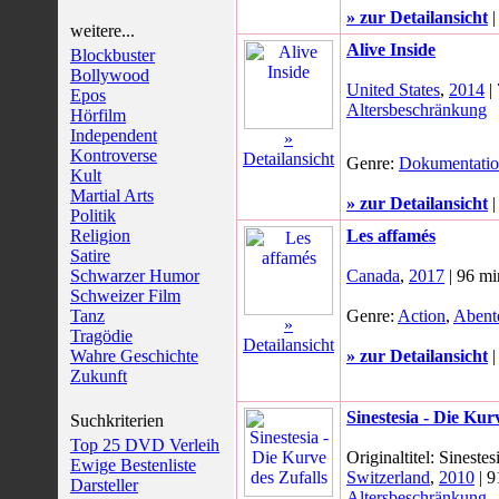
» zur Detailansicht
weitere...
Alive Inside
Blockbuster
Bollywood
United States
,
2014
|
Epos
Altersbeschränkung
Hörfilm
Independent
»
Kontroverse
Detailansicht
Genre:
Dokumentati
Kult
Martial Arts
» zur Detailansicht
Politik
Religion
Les affamés
Satire
Schwarzer Humor
Canada
,
2017
| 96 mi
Schweizer Film
Tanz
Genre:
Action
,
Abent
»
Tragödie
Detailansicht
Wahre Geschichte
» zur Detailansicht
Zukunft
Sinestesia - Die Kur
Suchkriterien
Top 25 DVD Verleih
Originaltitel: Sinestes
Ewige Bestenliste
Switzerland
,
2010
| 9
Darsteller
Altersbeschränkung