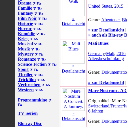
Drama
United States
,
2015
|
Familie
Fantasy
Film-Noir
»
Genre:
Abenteuer
,
Bi
Historie
Detailansicht
Horror
» zur Detailansicht
Komödie
» auch als Blu-ray D
Krieg
Mali Blues
Musical
Musik
Germany
/
Mali
,
2016
Mystery
Altersbeschränkung
Romanze
Science-Fiction
»
Sport
Detailansicht
Genre:
Dokumentati
Thriller
Trickfilm
» zur Detailansicht
Verbrechen
Western
Mare Nostrum - A C
Programmkino
Originaltitel: Mare N
Switzerland
/
France
/
I
6 Jahren
TV-Serien
»
Detailansicht
Genre:
Dokumentati
Blu-ray Disc