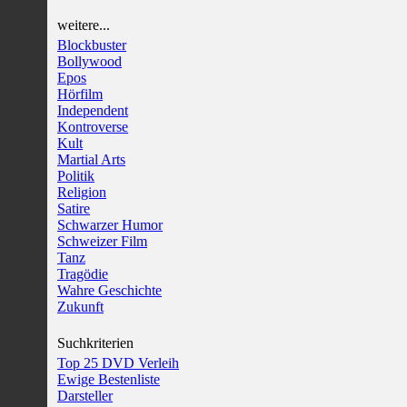
weitere...
Blockbuster
Bollywood
Epos
Hörfilm
Independent
Kontroverse
Kult
Martial Arts
Politik
Religion
Satire
Schwarzer Humor
Schweizer Film
Tanz
Tragödie
Wahre Geschichte
Zukunft
Suchkriterien
Top 25 DVD Verleih
Ewige Bestenliste
Darsteller