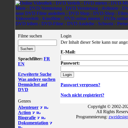
Filme suchen
Login
Der Inhalt dieser Seite kann nur ang
E-Mail:
Sprachfilter:
FR
Passwort:
EN
Erweiterte Suche
Was andere suchen
Demnächst auf
Passwort vergessen?
DVD
Noch nicht registriert?
Genres
Copyright © 2002-202
Abenteuer
All Rights Reser
Action
Programmierung:
zweidesig
Biografie
Dokumentation