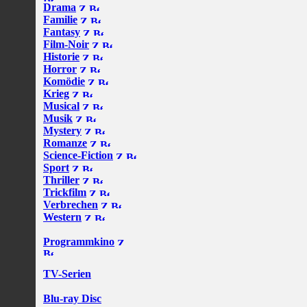
Drama
Familie
Fantasy
Film-Noir
Historie
Horror
Komödie
Krieg
Musical
Musik
Mystery
Romanze
Science-Fiction
Sport
Thriller
Trickfilm
Verbrechen
Western
Programmkino
TV-Serien
Blu-ray Disc