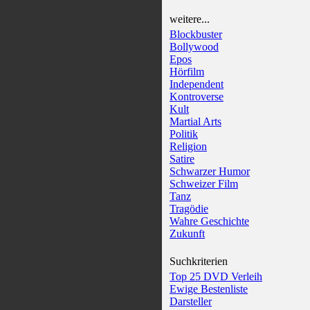
weitere...
Blockbuster
Bollywood
Epos
Hörfilm
Independent
Kontroverse
Kult
Martial Arts
Politik
Religion
Satire
Schwarzer Humor
Schweizer Film
Tanz
Tragödie
Wahre Geschichte
Zukunft
Suchkriterien
Top 25 DVD Verleih
Ewige Bestenliste
Darsteller