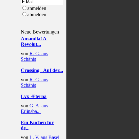
anmelden
abmelden
Neue Bewertungen
Amandla! A
Revolut...
von
R. G. aus
Schänis
Crossing - Auf der...
von
R. G. aus
Schänis
Lvx Æterna
von
G. A. aus
Erlinsba...
Ein Kuchen für
de...
von
L. V. aus Basel