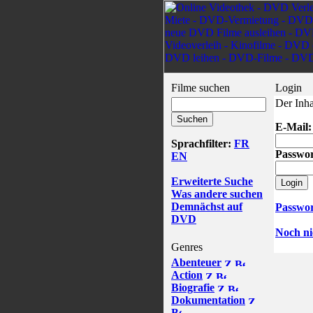
Filme suchen
Login
Der Inha
E-Mail:
Sprachfilter:
FR
Passwor
EN
Erweiterte Suche
Was andere suchen
Demnächst auf
Passwor
DVD
Noch nic
Genres
Abenteuer
Action
Biografie
Dokumentation