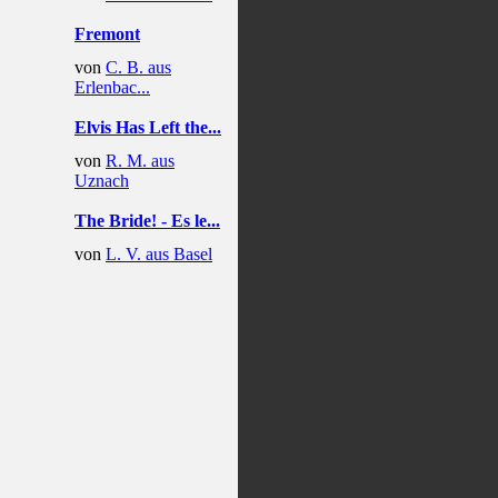
Fremont
von
C. B. aus
Erlenbac...
Elvis Has Left the...
von
R. M. aus
Uznach
The Bride! - Es le...
von
L. V. aus Basel