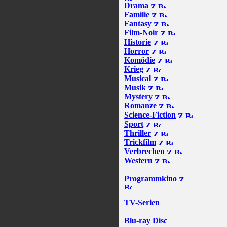
Drama
Familie
Fantasy
Film-Noir
Historie
Horror
Komödie
Krieg
Musical
Musik
Mystery
Romanze
Science-Fiction
Sport
Thriller
Trickfilm
Verbrechen
Western
Programmkino
TV-Serien
Blu-ray Disc