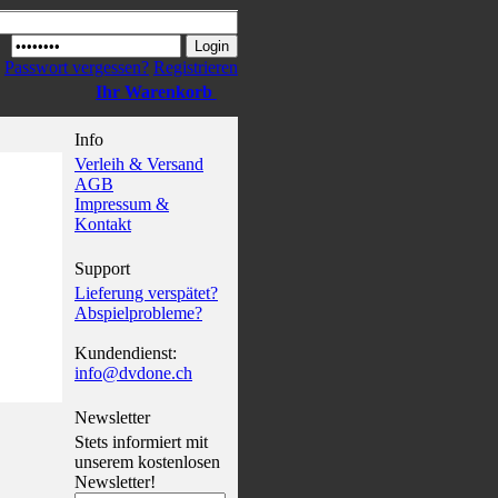
Passwort vergessen?
Registrieren
Ihr Warenkorb
Info
Verleih & Versand
AGB
Impressum &
Kontakt
Support
Lieferung verspätet?
Abspielprobleme?
Kundendienst:
info@dvdone.ch
Newsletter
Stets informiert mit
unserem kostenlosen
Newsletter!