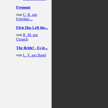
Fremont
von
C. B. aus
Erlenbac...
Elvis Has Left the...
von
R. M. aus
Uznach
The Bride! - Es le...
von
L. V. aus Basel