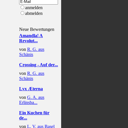
anmelden
abmelden
Neue Bewertungen
Amandla! A
Revolut...
von
R. G. aus
Schänis
Crossing - Auf der...
von
R. G. aus
Schänis
Lvx Æterna
von
G. A. aus
Erlinsba...
Ein Kuchen für
de...
von
L. V. aus Basel