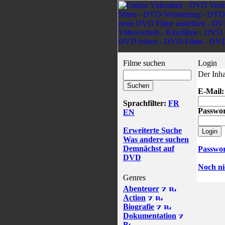
Filme suchen
Login
Der Inha
E-Mail:
Sprachfilter:
FR
Passwor
EN
Erweiterte Suche
Was andere suchen
Demnächst auf
Passwor
DVD
Noch nic
Genres
Abenteuer
Action
Biografie
Dokumentation