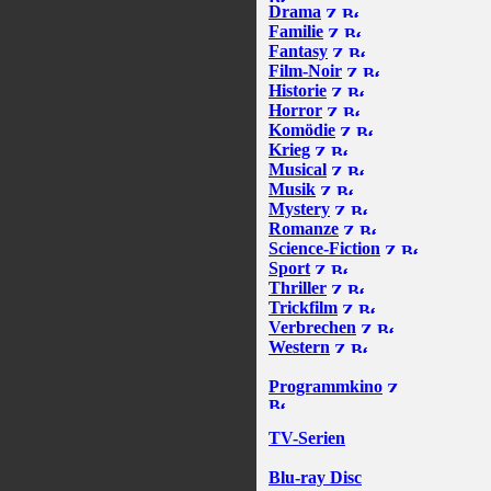
Drama
Familie
Fantasy
Film-Noir
Historie
Horror
Komödie
Krieg
Musical
Musik
Mystery
Romanze
Science-Fiction
Sport
Thriller
Trickfilm
Verbrechen
Western
Programmkino
TV-Serien
Blu-ray Disc