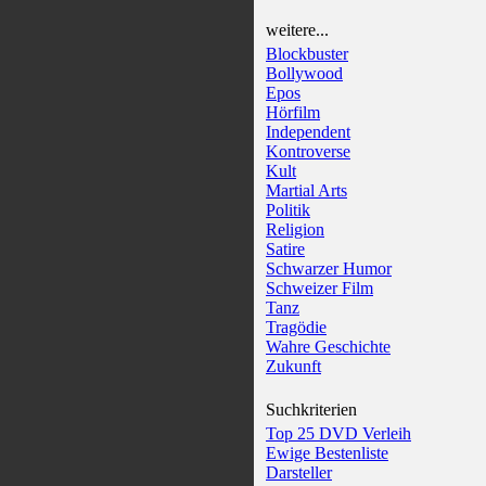
weitere...
Blockbuster
Bollywood
Epos
Hörfilm
Independent
Kontroverse
Kult
Martial Arts
Politik
Religion
Satire
Schwarzer Humor
Schweizer Film
Tanz
Tragödie
Wahre Geschichte
Zukunft
Suchkriterien
Top 25 DVD Verleih
Ewige Bestenliste
Darsteller