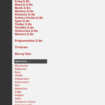
Krieg
Musical
Musik
Mystery
Romanze
Science-Fiction
Sport
Thriller
Trickfilm
Verbrechen
Western
Programmkino
TV-Serien
Blu-ray Disc
weitere...
Blockbuster
Bollywood
Epos
Hörfilm
Independent
Kontroverse
Kult
Martial Arts
Politik
Religion
Satire
Schwarzer Humor