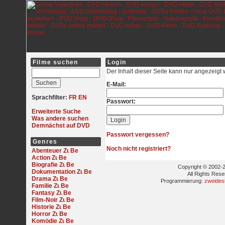
Filme suchen
Login
Der Inhalt dieser Seite kann nur angezeigt
E-Mail:
Sprachfilter:
FR
EN
Passwort:
Erweiterte Suche
Was andere suchen
Demnächst auf DVD
Passwort vergessen?
Genres
Noch nicht registriert?
Abenteuer
Action
Biografie
Copyright © 2002-2
Dokumentation
All Rights Res
Drama
Programmierung:
zweides
Familie
Fantasy
Film-Noir
Historie
Horror
Komödie