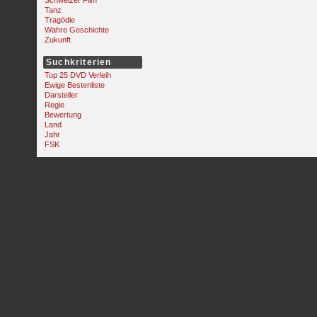
Schweizer Film
Tanz
Tragödie
Wahre Geschichte
Zukunft
Suchkriterien
Top 25 DVD Verleih
Ewige Bestenliste
Darsteller
Regie
Bewertung
Land
Jahr
FSK