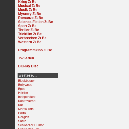
Krieg
Musical
Musik
Mystery
Romanze
Science-Fiction
Sport
Thriller
Trickfilm
Verbrechen
Western
Programmkino
TV-Serien
Blu-ray Disc
weitere...
Blockbuster
Bollywood
Epos
Hörfilm
Independent
Kontroverse
Kult
Martial Arts
Politik
Religion
Satire
Schwarzer Humor