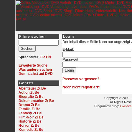
Filme suchen
Login
Der Inhalt dieser Seite kann nur angezeigt
E-Mail:
Sprachfilter:
FR
EN
Passwort:
Erweiterte Suche
Was andere suchen
Demnächst auf DVD
Passwort vergessen?
Genres
Noch nicht registriert?
Abenteuer
Action
Biografie
Copyright © 2002-2
Dokumentation
All Rights Res
Drama
Programmierung:
zweides
Familie
Fantasy
Film-Noir
Historie
Horror
Komödie