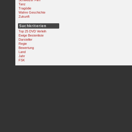
Schweizer Film
Tanz
Tragödie
Wahre Geschichte
Zukunft
Suchkriterien
Top 25 DVD Verleih
Ewige Bestenliste
Darsteller
Regie
Bewertung
Land
Jahr
FSK