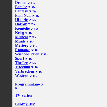
Drama
Familie
Fantasy
Film-Noir
Historie
Horror
Komödie
Krieg
Musical
Musik
Mystery
Romanze
Science-Fiction
Sport
Thriller
Trickfilm
Verbrechen
Western
Programmkino
TV-Serien
Blu-ray Disc