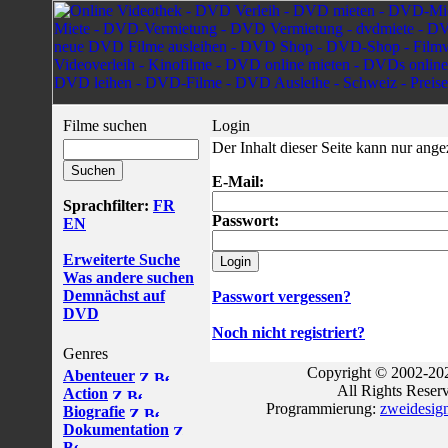
Filme suchen
Login
Der Inhalt dieser Seite kann nur ang
E-Mail:
Sprachfilter:
FR
Passwort:
EN
Erweiterte Suche
Was andere suchen
Demnächst auf
Passwort vergessen?
DVD
Noch nicht registriert?
Genres
Copyright © 2002-202
Abenteuer
All Rights Reser
Action
Programmierung:
zweidesig
Biografie
Dokumentation