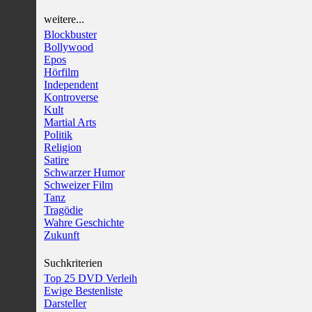
weitere...
Blockbuster
Bollywood
Epos
Hörfilm
Independent
Kontroverse
Kult
Martial Arts
Politik
Religion
Satire
Schwarzer Humor
Schweizer Film
Tanz
Tragödie
Wahre Geschichte
Zukunft
Suchkriterien
Top 25 DVD Verleih
Ewige Bestenliste
Darsteller