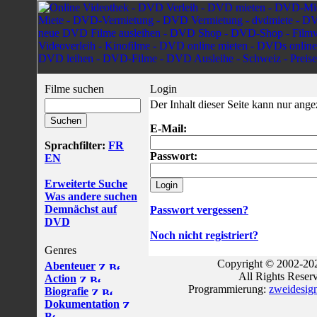
Filme suchen
Login
Der Inhalt dieser Seite kann nur ang
E-Mail:
Sprachfilter:
FR
Passwort:
EN
Erweiterte Suche
Was andere suchen
Demnächst auf
Passwort vergessen?
DVD
Noch nicht registriert?
Genres
Copyright © 2002-202
Abenteuer
All Rights Reser
Action
Programmierung:
zweidesig
Biografie
Dokumentation