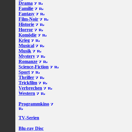
Drama
Familie
Fantasy
Film-Noir
Historie
Horror
Komödie
Krieg
Musical
Musik
Mystery
Romanze
Science-Fiction
Sport
Thriller
Trickfilm
Verbrechen
Western
Programmkino
TV-Serien
Blu-ray Disc