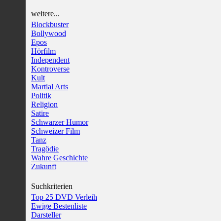
weitere...
Blockbuster
Bollywood
Epos
Hörfilm
Independent
Kontroverse
Kult
Martial Arts
Politik
Religion
Satire
Schwarzer Humor
Schweizer Film
Tanz
Tragödie
Wahre Geschichte
Zukunft
Suchkriterien
Top 25 DVD Verleih
Ewige Bestenliste
Darsteller