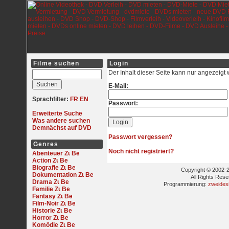
Filme suchen
Login
Der Inhalt dieser Seite kann nur angezeigt
E-Mail:
Sprachfilter:
FR
EN
Passwort:
Erweiterte Suche
Was andere suchen
Demnächst auf DVD
Passwort vergessen?
Genres
Noch nicht registriert?
Abenteuer
Action
Biografie
Copyright © 2002-2
Dokumentation
All Rights Res
Drama
Programmierung:
zweides
Familie
Fantasy
Film-Noir
Historie
Horror
Komödie