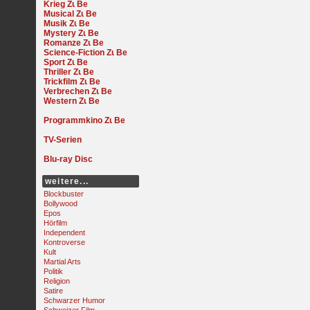
Krieg
Musical
Musik
Mystery
Romanze
Science-Fiction
Sport
Thriller
Trickfilm
Verbrechen
Western
Programmkino
TV-Serien
Blu-ray Disc
weitere...
Blockbuster
Bollywood
Epos
Hörfilm
Independent
Kontroverse
Kult
Martial Arts
Politik
Religion
Satire
Schwarzer Humor