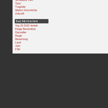
Schweizer Film
Tanz
Tragödie
Wahre Geschichte
Zukunft
Suchkriterien
Top 25 DVD Verleih
Ewige Bestenliste
Darsteller
Regie
Bewertung
Land
Jahr
FSK