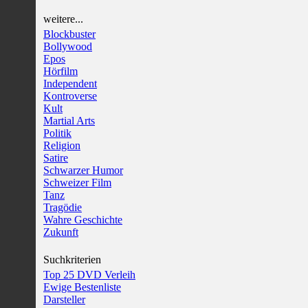
weitere...
Blockbuster
Bollywood
Epos
Hörfilm
Independent
Kontroverse
Kult
Martial Arts
Politik
Religion
Satire
Schwarzer Humor
Schweizer Film
Tanz
Tragödie
Wahre Geschichte
Zukunft
Suchkriterien
Top 25 DVD Verleih
Ewige Bestenliste
Darsteller