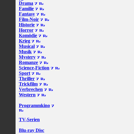
Drama
Familie
Fantasy
Film-Noir
Historie
Horror
Komödie
Krieg
Musical
Musik
Mystery
Romanze
Science-Fiction
Sport
Thriller
Trickfilm
Verbrechen
Western
Programmkino
TV-Serien
Blu-ray Disc