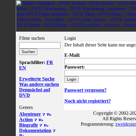
Filme suchen
Login
Der Inhalt dieser Seite kann nur ang
E-Mail:
Sprachfilter:
FR
Passwort:
EN
Erweiterte Suche
Was andere suchen
Demnächst auf
Passwort vergessen?
DVD
Noch nicht registriert?
Genres
Copyright © 2002-202
Abenteuer
All Rights Reser
Action
Programmierung:
zweidesig
Biografie
Dokumentation