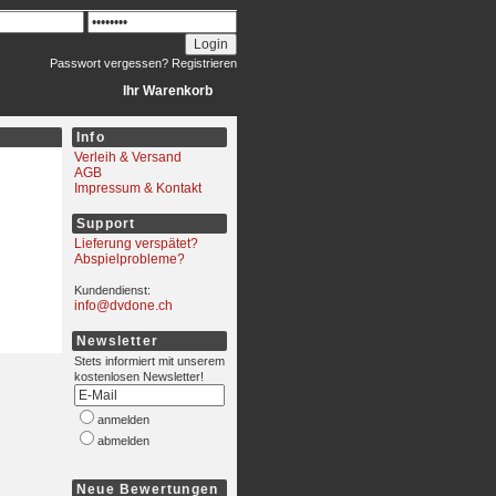
Passwort vergessen?
Registrieren
Ihr Warenkorb
Info
Verleih & Versand
AGB
Impressum & Kontakt
Support
Lieferung verspätet?
Abspielprobleme?
Kundendienst:
info@dvdone.ch
Newsletter
Stets informiert mit unserem
kostenlosen Newsletter!
anmelden
abmelden
Neue Bewertungen