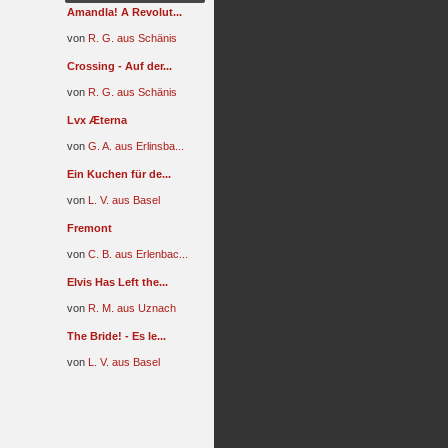
Amandla! A Revolut...
von
R. G. aus Schänis
Crossing - Auf der...
von
R. G. aus Schänis
Lvx Æterna
von
G. A. aus Erlinsba...
Ein Kuchen für de...
von
L. V. aus Basel
Fremont
von
C. B. aus Erlenbac...
Elvis Has Left the...
von
R. M. aus Uznach
The Bride! - Es le...
von
L. V. aus Basel