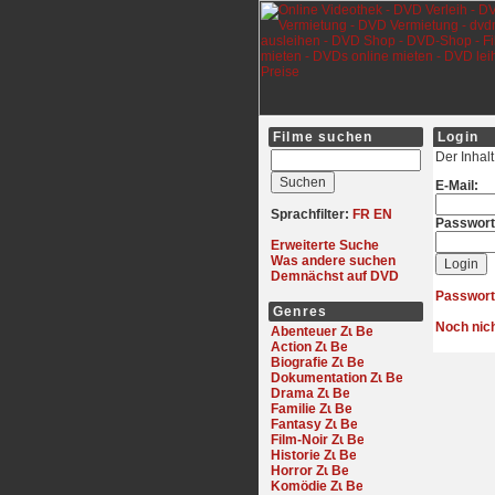
Filme suchen
Login
Der Inhal
E-Mail:
Sprachfilter:
FR
EN
Passwort
Erweiterte Suche
Was andere suchen
Demnächst auf DVD
Passwort
Genres
Noch nich
Abenteuer
Action
Biografie
Dokumentation
Drama
Familie
Fantasy
Film-Noir
Historie
Horror
Komödie