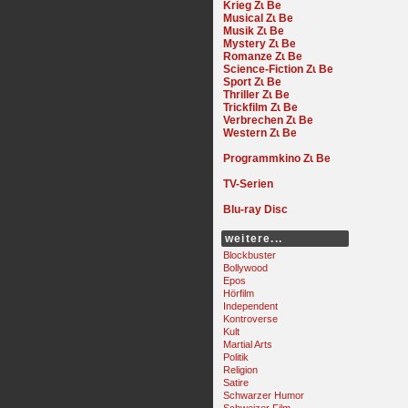
Krieg
Musical
Musik
Mystery
Romanze
Science-Fiction
Sport
Thriller
Trickfilm
Verbrechen
Western
Programmkino
TV-Serien
Blu-ray Disc
weitere...
Blockbuster
Bollywood
Epos
Hörfilm
Independent
Kontroverse
Kult
Martial Arts
Politik
Religion
Satire
Schwarzer Humor