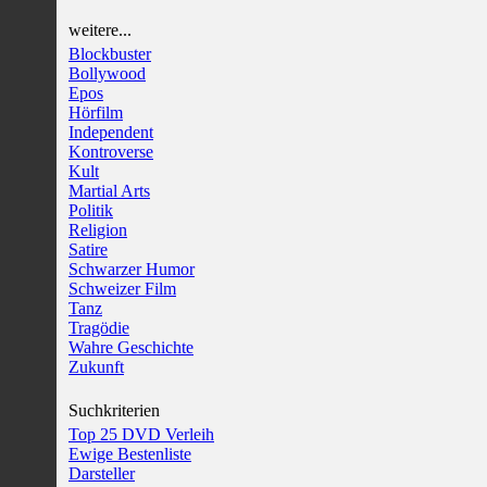
weitere...
Blockbuster
Bollywood
Epos
Hörfilm
Independent
Kontroverse
Kult
Martial Arts
Politik
Religion
Satire
Schwarzer Humor
Schweizer Film
Tanz
Tragödie
Wahre Geschichte
Zukunft
Suchkriterien
Top 25 DVD Verleih
Ewige Bestenliste
Darsteller