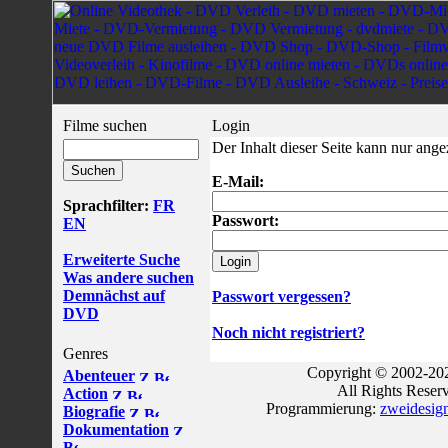
Filme suchen
Login
Der Inhalt dieser Seite kann nur ang
E-Mail:
Sprachfilter:
FR
Passwort:
EN
Erweiterte Suche
Was andere suchen
Demnächst auf
Passwort vergessen?
DVD
Noch nicht registriert?
Genres
Copyright © 2002-202
Abenteuer
All Rights Reser
Action
Programmierung:
zweidesig
Biografie
Dokumentation