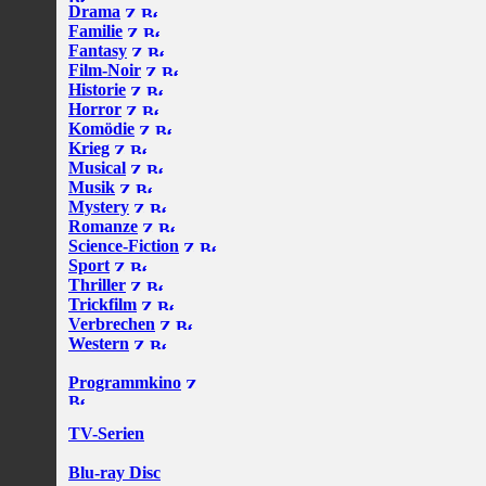
Drama
Familie
Fantasy
Film-Noir
Historie
Horror
Komödie
Krieg
Musical
Musik
Mystery
Romanze
Science-Fiction
Sport
Thriller
Trickfilm
Verbrechen
Western
Programmkino
TV-Serien
Blu-ray Disc