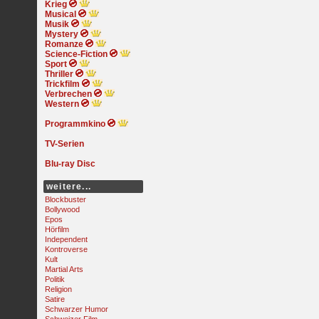
Krieg
Musical
Musik
Mystery
Romanze
Science-Fiction
Sport
Thriller
Trickfilm
Verbrechen
Western
Programmkino
TV-Serien
Blu-ray Disc
weitere...
Blockbuster
Bollywood
Epos
Hörfilm
Independent
Kontroverse
Kult
Martial Arts
Politik
Religion
Satire
Schwarzer Humor