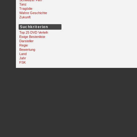
Schweizer Film
Tanz
Tragödie
Wahre Geschichte
Zukunft
Suchkriterien
Top 25 DVD Verleih
Ewige Bestenliste
Darsteller
Regie
Bewertung
Land
Jahr
FSK