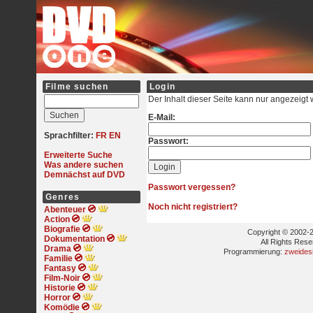
Filme suchen
Login
Der Inhalt dieser Seite kann nur angezeigt
E-Mail:
Sprachfilter:
FR
EN
Passwort:
Erweiterte Suche
Was andere suchen
Demnächst auf DVD
Passwort vergessen?
Genres
Noch nicht registriert?
Abenteuer
Action
Biografie
Copyright © 2002-2
Dokumentation
All Rights Res
Drama
Programmierung:
zweides
Familie
Fantasy
Film-Noir
Historie
Horror
Komödie