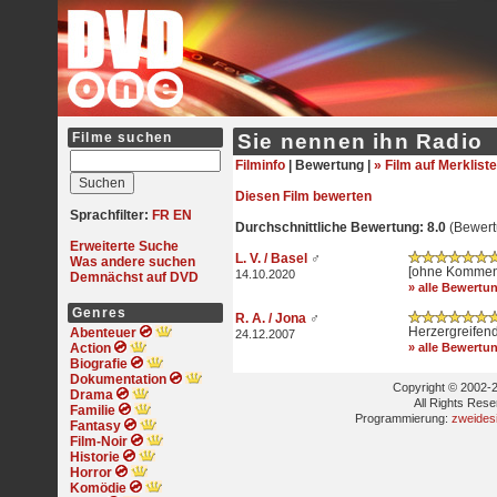
Filme suchen
Sie nennen ihn Radio
Filminfo
|
Bewertung |
» Film auf Merkliste
Diesen Film bewerten
Sprachfilter:
FR
EN
Durchschnittliche Bewertung: 8.0
(Bewert
Erweiterte Suche
L. V. / Basel
♂
Was andere suchen
[ohne Kommen
14.10.2020
Demnächst auf DVD
» alle Bewertu
Genres
R. A. / Jona
♂
Herzergreifend
Abenteuer
24.12.2007
Action
» alle Bewertu
Biografie
Dokumentation
Copyright © 2002-2
Drama
All Rights Res
Familie
Programmierung:
zweides
Fantasy
Film-Noir
Historie
Horror
Komödie