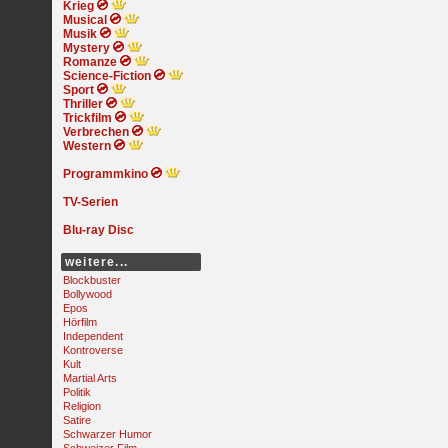
Krieg
Musical
Musik
Mystery
Romanze
Science-Fiction
Sport
Thriller
Trickfilm
Verbrechen
Western
Programmkino
TV-Serien
Blu-ray Disc
weitere...
Blockbuster
Bollywood
Epos
Hörfilm
Independent
Kontroverse
Kult
Martial Arts
Politik
Religion
Satire
Schwarzer Humor