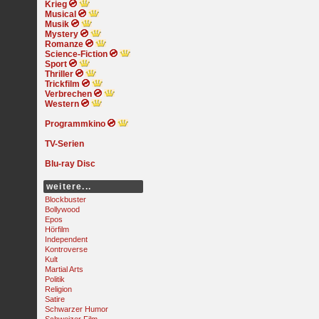
Krieg
Musical
Musik
Mystery
Romanze
Science-Fiction
Sport
Thriller
Trickfilm
Verbrechen
Western
Programmkino
TV-Serien
Blu-ray Disc
weitere...
Blockbuster
Bollywood
Epos
Hörfilm
Independent
Kontroverse
Kult
Martial Arts
Politik
Religion
Satire
Schwarzer Humor