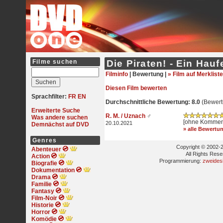
Filme suchen
Die Piraten! - Ein Ha
Filminfo
|
Bewertung |
» Film auf Merkliste
Diesen Film bewerten
Sprachfilter:
FR
EN
Durchschnittliche Bewertung: 8.0
(Bewert
Erweiterte Suche
R. M. / Uznach
♂
Was andere suchen
[ohne Kommen
20.10.2021
Demnächst auf DVD
» alle Bewertu
Genres
Copyright © 2002-2
Abenteuer
All Rights Res
Action
Programmierung:
zweides
Biografie
Dokumentation
Drama
Familie
Fantasy
Film-Noir
Historie
Horror
Komödie