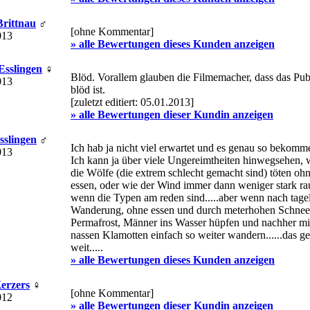
Brittnau
♂
[ohne Kommentar]
013
» alle Bewertungen dieses Kunden anzeigen
 Esslingen
♀
Blöd. Vorallem glauben die Filmemacher, dass das Pu
013
blöd ist.
[zuletzt editiert: 05.01.2013]
» alle Bewertungen dieser Kundin anzeigen
Esslingen
♂
Ich hab ja nicht viel erwartet und es genau so bekommen
013
Ich kann ja über viele Ungereimtheiten hinwegsehen, 
die Wölfe (die extrem schlecht gemacht sind) töten oh
essen, oder wie der Wind immer dann weniger stark ra
wenn die Typen am reden sind.....aber wenn nach tage
Wanderung, ohne essen und durch meterhohen Schnee
Permafrost, Männer ins Wasser hüpfen und nachher mi
nassen Klamotten einfach so weiter wandern......das ge
weit.....
» alle Bewertungen dieses Kunden anzeigen
Kerzers
♀
[ohne Kommentar]
012
» alle Bewertungen dieser Kundin anzeigen