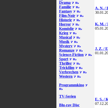
Drama
Familie
A. N. / 
Fantasy
30.01.2
Film-Noir
Historie
K. M. /
Horror
05.01.2
Komödie
Krieg
Musical
Musik
Mystery
J. Z. / 
Romanze
01.01.2
Science-Fiction
Sport
Thriller
Trickfilm
Verbrechen
Western
Programmkino
TV-Serien
E. S. / 
07.12.2
Blu-ray Disc