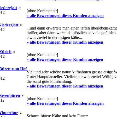
Niederglatt
♂
[ohne Kommentar]
012
» alle Bewertungen dieses Kunden anzeigen
Niederglatt
♀
...und dann erwartete man einen taffen überlebenskamp
012
thriller, aber dann waren da plötzlich so viele gefühle - 
etwas zuviel in der eisigen kälte...
» alle Bewertungen dieser Kundin anzeigen
 Zürich
♀
[ohne Kommentar]
012
» alle Bewertungen dieser Kundin anzeigen
 Büren zum Hof
Viel und sehr schöne natur Aufnahmen grosse eisige W
Guter Hauptdarsteller. Vielleicht etwas zuviel Wölfe, v
012
die sonst gute Filmhanlung.
» alle Bewertungen dieser Kundin anzeigen
 Besenbüren
♂
[ohne Kommentar]
012
» alle Bewertungen dieses Kunden anzeigen
 Winterthur
♀
Schnee, bittere Kälte und kein Futter: