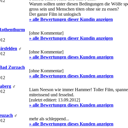
012
Warum sollten unter diesen Bedingungen die Wölfe spe
gross sein und Menschen töten ohne sie zu essen?
Der ganze Film ist unlogisch
» alle Bewertungen dieser Kundin anzeigen
 Rothenthurm
[ohne Kommentar]
» alle Bewertungen dieser Kundin anzeigen
012
Birsfelden
♂
[ohne Kommentar]
012
» alle Bewertungen dieses Kunden anzeigen
 Bad Zurzach
[ohne Kommentar]
» alle Bewertungen dieses Kunden anzeigen
012
Jaberg
♂
Liam Neeson wie immer Hammer! Toller Film, spanne
012
mitreissend und fesselnd.
[zuletzt editiert: 13.09.2012]
» alle Bewertungen dieses Kunden anzeigen
Seuzach
♂
mehr als schleppend...
012
» alle Bewertungen dieses Kunden anzeigen