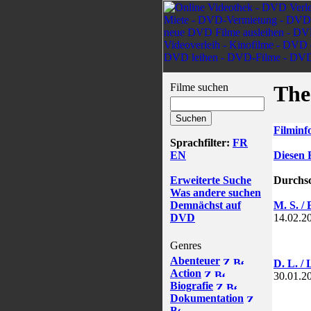
Filme suchen
The
Filminf
Sprachfilter:
FR
EN
Diesen 
Erweiterte Suche
Durchsc
Was andere suchen
Demnächst auf
M. S. / 
DVD
14.02.2
Genres
Abenteuer
D. L. /
Action
30.01.2
Biografie
Dokumentation