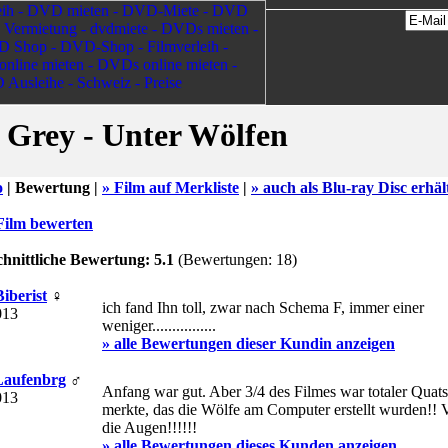
 Grey - Unter Wölfen
o
|
Bewertung |
» Film auf Merkliste
|
» auch als Blu-ray Disc erhäl
Film bewerten
hnittliche Bewertung: 5.1
(Bewertungen: 18)
Biberist
♀
ich fand Ihn toll, zwar nach Schema F, immer einer
013
weniger................
» alle Bewertungen dieser Kundin anzeigen
 Laufenbrg
♂
Anfang war gut. Aber 3/4 des Filmes war totaler Quat
013
merkte, das die Wölfe am Computer erstellt wurden!! 
die Augen!!!!!!
» alle Bewertungen dieses Kunden anzeigen