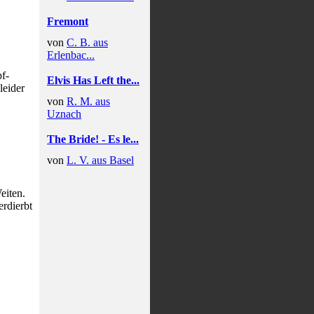
Fremont
von
C. B. aus
Erlenbac...
f-
Elvis Has Left the...
leider
von
R. M. aus
Uznach
The Bride! - Es le...
von
L. V. aus Basel
eiten.
erdierbt