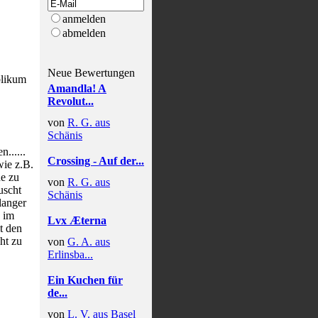
anmelden
abmelden
Neue Bewertungen
blikum
Amandla! A
Revolut...
von
R. G. aus
Schänis
......
Crossing - Auf der...
wie z.B.
ne zu
von
R. G. aus
uscht
Schänis
langer
 im
Lvx Æterna
t den
ht zu
von
G. A. aus
Erlinsba...
Ein Kuchen für
de...
von
L. V. aus Basel