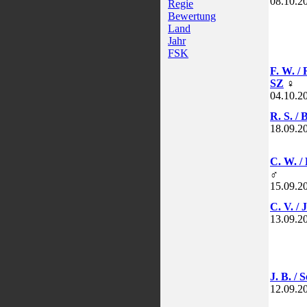
08.10.2
Regie
Bewertung
Land
Jahr
FSK
F. W. /
SZ
♀
04.10.2
R. S. / 
18.09.2
C. W. /
♂
15.09.2
C. V. / 
13.09.2
J. B. / 
12.09.2