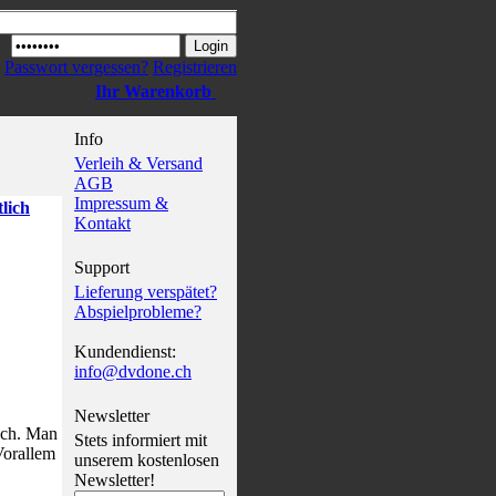
Passwort vergessen?
Registrieren
Ihr Warenkorb
Info
Verleih & Versand
AGB
Impressum &
tlich
Kontakt
Support
Lieferung verspätet?
Abspielprobleme?
Kundendienst:
info@dvdone.ch
Newsletter
sch. Man
Stets informiert mit
Vorallem
unserem kostenlosen
Newsletter!