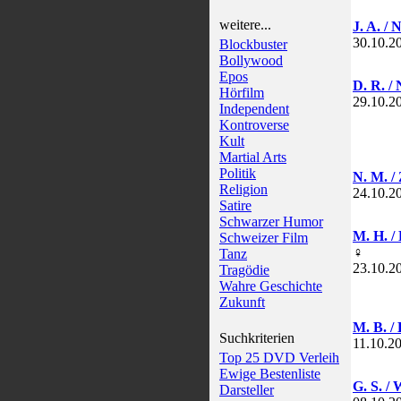
weitere...
J. A. / 
30.10.2
Blockbuster
Bollywood
Epos
D. R. / 
Hörfilm
29.10.2
Independent
Kontroverse
Kult
Martial Arts
Politik
N. M. /
Religion
24.10.2
Satire
Schwarzer Humor
M. H. /
Schweizer Film
♀
Tanz
23.10.2
Tragödie
Wahre Geschichte
Zukunft
M. B. /
Suchkriterien
11.10.2
Top 25 DVD Verleih
Ewige Bestenliste
G. S. /
Darsteller