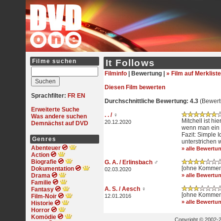
Filme suchen
It Follows
Filminfo
|
Bewertung |
» Film auf Merkliste
Diesen Film bewerten
Sprachfilter:
FR
EN
Durchschnittliche Bewertung: 4.3
(Bewert
Erweiterte Suche
. . /
♀
Was andere suchen
Mitchell ist h
20.12.2020
Demnächst auf DVD
wenn man ein F
Fazit: Simple 
Genres
unterstrichen w
Abenteuer
» alle Bewertu
Action
Biografie
G. A. / Erlinsbach
♂
[ohne Kommen
Dokumentation
02.03.2020
Drama
» alle Bewertu
Familie
A. S. / Aesch
♀
Fantasy
[ohne Kommen
Film-Noir
12.01.2016
» alle Bewertu
Historie
Horror
Komödie
Copyright © 2002-2