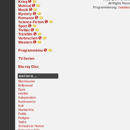
Krieg
All Rights Res
Musical
Programmierung:
zweides
Musik
Mystery
Romanze
Science-Fiction
Sport
Thriller
Trickfilm
Verbrechen
Western
Programmkino
TV-Serien
Blu-ray Disc
weitere...
Blockbuster
Bollywood
Epos
Hörfilm
Independent
Kontroverse
Kult
Martial Arts
Politik
Religion
Satire
Schwarzer Humor