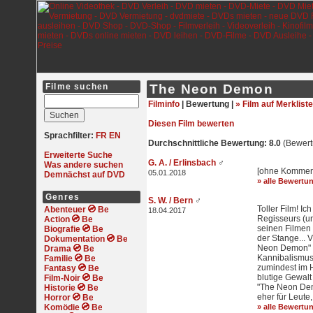
Filme suchen
The Neon Demon
Filminfo
|
Bewertung |
» Film auf Merkliste
Diesen Film bewerten
Sprachfilter:
FR
EN
Durchschnittliche Bewertung: 8.0
(Bewert
Erweiterte Suche
G. A. / Erlinsbach
♂
Was andere suchen
[ohne Kommen
05.01.2018
Demnächst auf DVD
» alle Bewertu
Genres
S. W. / Bern
♂
Toller Film! Ic
Abenteuer
18.04.2017
Regisseurs (u
Action
seinen Filmen 
Biografie
der Stange... 
Dokumentation
Neon Demon" a
Drama
Kannibalismus.
Familie
zumindest im 
Fantasy
blutige Gewalt 
Film-Noir
"The Neon Demo
Historie
eher für Leute
Horror
Komödie
» alle Bewertu