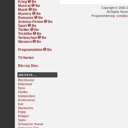
Krieg
Musical
Copyright © 2002-2
Musik
All Rights Res
Mystery
Programmierung:
zweides
Romanze
Science-Fiction
Sport
Thriller
Trickfilm
Verbrechen
Western
Programmkino
TV-Serien
Blu-ray Disc
weitere...
Blockbuster
Bollywood
Epos
Hörfilm
Independent
Kontroverse
Kult
Martial Arts
Politik
Religion
Satire
Schwarzer Humor