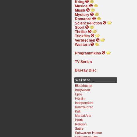
Krieg
Musical
Musik
Mystery
Romanze
Science-Fiction
Sport
Thriller
Trickfilm
Verbrechen
Western
Programmkino
TV-Serien
Blu-ray Disc
weitere...
Blockbuster
Bollywood
Epos
Hörfilm
Independent
Kontroverse
Kult
Martial Arts
Politik
Religion
Satire
Schwarzer Humor