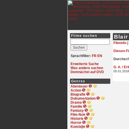
Filme suchen
Blair
Filminfo
|
Diesen F
Sprachfilter:
FR
EN
Durchschn
Erweiterte Suche
G. A. / Er
Was andere suchen
05.01.2018
Demnächst auf DVD
Genres
Abenteuer
Action
Biografie
Dokumentation
Drama
Familie
Fantasy
Film-Noir
Historie
Horror
Komödie