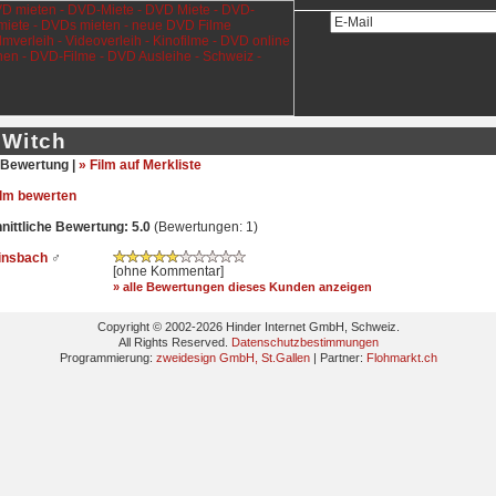
 Witch
Bewertung |
» Film auf Merkliste
ilm bewerten
ittliche Bewertung: 5.0
(Bewertungen: 1)
linsbach
♂
[ohne Kommentar]
» alle Bewertungen dieses Kunden anzeigen
Copyright © 2002-2026 Hinder Internet GmbH, Schweiz.
All Rights Reserved.
Datenschutzbestimmungen
Programmierung:
zweidesign GmbH, St.Gallen
| Partner:
Flohmarkt.ch