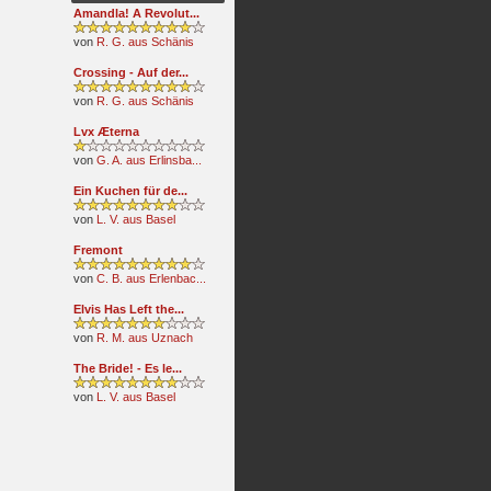
Amandla! A Revolut...
von
R. G. aus Schänis
Crossing - Auf der...
von
R. G. aus Schänis
Lvx Æterna
von
G. A. aus Erlinsba...
Ein Kuchen für de...
von
L. V. aus Basel
Fremont
von
C. B. aus Erlenbac...
Elvis Has Left the...
von
R. M. aus Uznach
The Bride! - Es le...
von
L. V. aus Basel