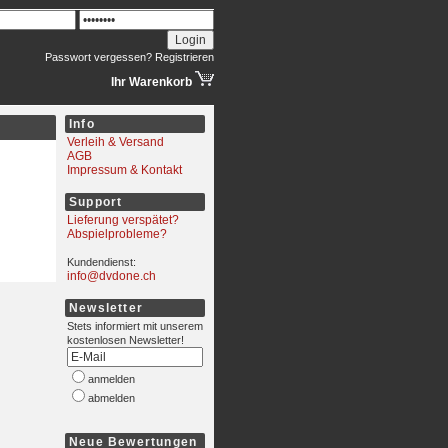
Passwort vergessen?
Registrieren
Ihr Warenkorb
Info
Verleih & Versand
AGB
Impressum & Kontakt
Support
Lieferung verspätet?
Abspielprobleme?
Kundendienst:
info@dvdone.ch
Newsletter
Stets informiert mit unserem
kostenlosen Newsletter!
anmelden
abmelden
Neue Bewertungen