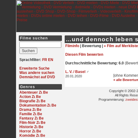
Filme suchen
...und dennoch leben s
Filminfo
|
Bewertung |
» Film auf Merkliste
Diesen Film bewerten
Sprachfilter:
FR
EN
Durchschnittliche Bewertung: 6.0
(Bewert
Erweiterte Suche
L. V. / Basel
♂
Was andere suchen
[ohne Kommen
20.01.2020
Demnächst auf DVD
» alle Bewertu
Genres
Copyright © 2002-2
Abenteuer
All Rights Res
Action
Programmierung:
zweides
Biografie
Dokumentation
Drama
Familie
Fantasy
Film-Noir
Historie
Horror
Komödie