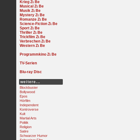
Krieg
Musical
Musik
Mystery
Romanze
Science-Fiction
Sport
Thriller
Trickfilm
Verbrechen
Western
Programmkino
TV-Serien
Blu-ray Disc
weitere...
Blockbuster
Bollywood
Epos
Hörfilm
Independent
Kontroverse
Kult
Martial Arts
Politik
Religion
Satire
Schwarzer Humor