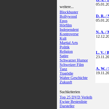
05.01.2
weitere...
Blockbuster
D. R. / 
Bollywood
05.01.2
Epos
Hörfilm
Independent
N. A. /
Kontroverse
12.12.2
Kult
Martial Arts
Politik
Religion
L. V. / 
Satire
23.11.2
Schwarzer Humor
Schweizer Film
A. W. /
Tanz
19.11.2
Tragödie
Wahre Geschichte
Zukunft
Suchkriterien
Top 25 DVD Verleih
Ewige Bestenliste
Darsteller