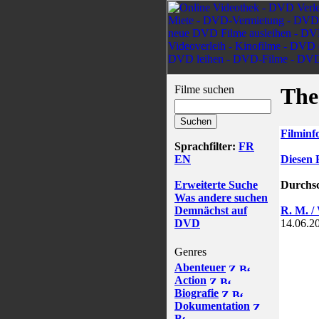
Filme suchen
The
Filminf
Sprachfilter:
FR
EN
Diesen 
Erweiterte Suche
Durchsc
Was andere suchen
Demnächst auf
R. M. / 
DVD
14.06.2
Genres
Abenteuer
Action
Biografie
Dokumentation