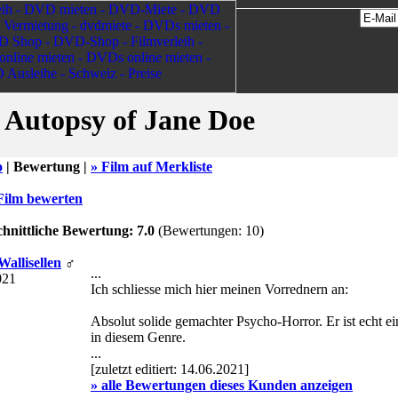
 Autopsy of Jane Doe
o
|
Bewertung |
» Film auf Merkliste
Film bewerten
hnittliche Bewertung: 7.0
(Bewertungen: 10)
Wallisellen
♂
...
021
Ich schliesse mich hier meinen Vorrednern an:
Absolut solide gemachter Psycho-Horror. Er ist echt ei
in diesem Genre.
...
[zuletzt editiert: 14.06.2021]
» alle Bewertungen dieses Kunden anzeigen