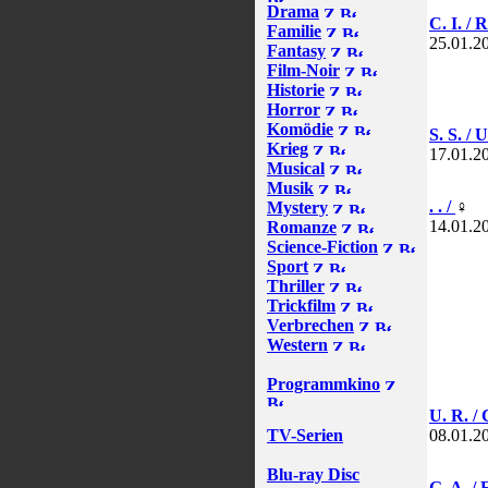
Drama
C. I. /
Familie
25.01.2
Fantasy
Film-Noir
Historie
Horror
Komödie
S. S. / 
Krieg
17.01.2
Musical
Musik
. . /
♀
Mystery
14.01.2
Romanze
Science-Fiction
Sport
Thriller
Trickfilm
Verbrechen
Western
Programmkino
U. R. /
TV-Serien
08.01.2
Blu-ray Disc
G. A. / 