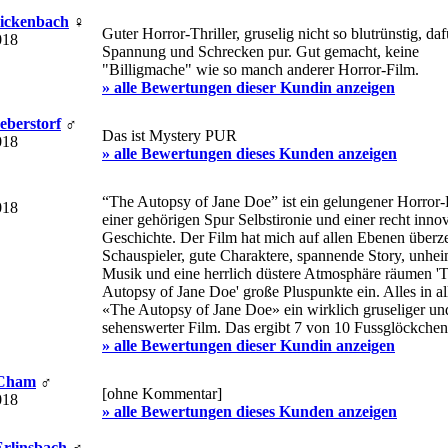
 Rickenbach
♀
Guter Horror-Thriller, gruselig nicht so blutrünstig, daf
018
Spannung und Schrecken pur. Gut gemacht, keine
"Billigmache" wie so manch anderer Horror-Film.
» alle Bewertungen dieser Kundin anzeigen
Ueberstorf
♂
Das ist Mystery PUR
018
» alle Bewertungen dieses Kunden anzeigen
“The Autopsy of Jane Doe” ist ein gelungener Horror-
018
einer gehörigen Spur Selbstironie und einer recht inno
Geschichte. Der Film hat mich auf allen Ebenen überz
Schauspieler, gute Charaktere, spannende Story, unhei
Musik und eine herrlich düstere Atmosphäre räumen '
Autopsy of Jane Doe' große Pluspunkte ein. Alles in al
«The Autopsy of Jane Doe» ein wirklich gruseliger un
sehenswerter Film. Das ergibt 7 von 10 Fussglöckchen
» alle Bewertungen dieser Kundin anzeigen
 Cham
♂
[ohne Kommentar]
018
» alle Bewertungen dieses Kunden anzeigen
Erlinsbach
♂