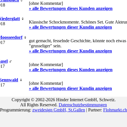
[ohne Kommentar]
018
» alle Bewertungen dieses Kunden anzeigen
Niederglatt
♀
Klassische Schockmomente. Schönes Set. Gute Akteur
018
» alle Bewertungen dieser Kundin anzeigen
 Moosseedorf
♀
gut gemacht, fesselnde Geschichte, könnte noch etwas
017
"grusseliger" sein.
» alle Bewertungen dieser Kundin anzeigen
Basel
♂
[ohne Kommentar]
017
» alle Bewertungen dieses Kunden anzeigen
 Sennwald
♀
[ohne Kommentar]
017
» alle Bewertungen dieser Kundin anzeigen
Copyright © 2002-2026 Hinder Internet GmbH, Schweiz.
All Rights Reserved.
Datenschutzbestimmungen
Programmierung:
zweidesign GmbH, St.Gallen
| Partner:
Flohmarkt.ch