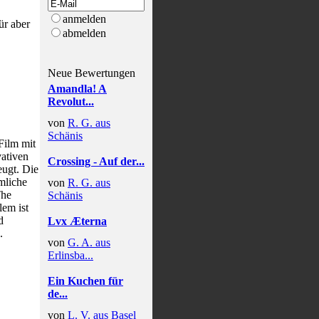
anmelden
ür aber
abmelden
Neue Bewertungen
Amandla! A
Revolut...
von
R. G. aus
Schänis
Film mit
vativen
Crossing - Auf der...
eugt. Die
mliche
von
R. G. aus
The
Schänis
lem ist
d
Lvx Æterna
.
von
G. A. aus
Erlinsba...
Ein Kuchen für
de...
von
L. V. aus Basel