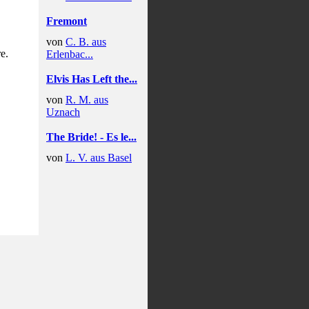
Fremont
von
C. B. aus
e.
Erlenbac...
Elvis Has Left the...
von
R. M. aus
Uznach
The Bride! - Es le...
von
L. V. aus Basel