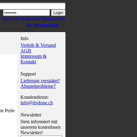
Passwort vergessen?
Registrieren
Ihr Warenkorb
Info
Verleih & Versand
AGB
Impressum &
Kontakt
Support
Lieferung verspätet?
Abspielprobleme?
Kundendienst:
info@dvdone.ch
ne Perle
Newsletter
Stets informiert mit
unserem kostenlosen
Newsletter!