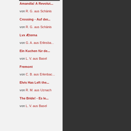
Amandla! A Revolut...
von
R. G. aus Schänis
Crossing - Auf der...
von
R. G. aus Schänis
Lvx Æterna
von
G. A. aus Erlinsba...
Ein Kuchen für de...
von
L. V. aus Basel
Fremont
von
C. B. aus Erlenbac...
Elvis Has Left the...
von
R. M. aus Uznach
The Bride! - Es le...
von
L. V. aus Basel