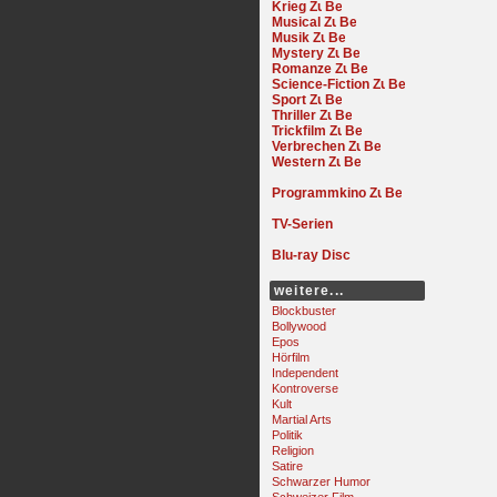
Krieg
Musical
Musik
Mystery
Romanze
Science-Fiction
Sport
Thriller
Trickfilm
Verbrechen
Western
Programmkino
TV-Serien
Blu-ray Disc
weitere...
Blockbuster
Bollywood
Epos
Hörfilm
Independent
Kontroverse
Kult
Martial Arts
Politik
Religion
Satire
Schwarzer Humor