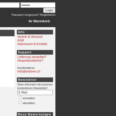
Passwort vergessen?
Registrieren
Ihr Warenkorb
Info
Verleih & Versand
AGB
Impressum & Kontakt
Support
Lieferung verspätet?
Abspielprobleme?
Kundendienst:
info@dvdone.ch
Newsletter
Stets informiert mit unserem
kostenlosen Newsletter!
anmelden
abmelden
Neue Bewertungen