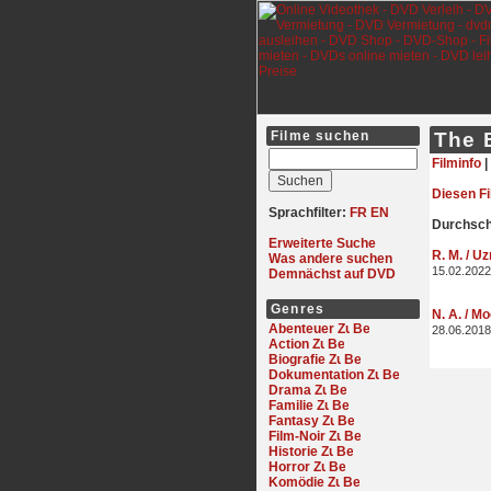
Filme suchen
The 
Filminfo
|
Diesen F
Sprachfilter:
FR
EN
Durchschn
Erweiterte Suche
R. M. / U
Was andere suchen
15.02.2022
Demnächst auf DVD
Genres
N. A. / M
Abenteuer
28.06.2018
Action
Biografie
Dokumentation
Drama
Familie
Fantasy
Film-Noir
Historie
Horror
Komödie