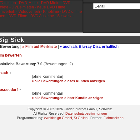
Big Sick
Bewertung |
» Film auf Merkliste
|
» auch als Blu-ray Disc erhältlich
ilm bewerten
ittliche Bewertung: 7.0
(Bewertungen: 2)
znach
♂
[ohne Kommentar]
» alle Bewertungen dieses Kunden anzeigen
oosseedorf
♀
[ohne Kommentar]
» alle Bewertungen dieser Kundin anzeigen
Copyright © 2002-2026 Hinder Internet GmbH, Schweiz.
All Rights Reserved.
Datenschutzbestimmungen
Programmierung:
zweidesign GmbH, St.Gallen
| Partner:
Flohmarkt.ch