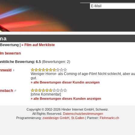
ma
Bewertung |
» Film auf Merkliste
ilm bewerten
ittliche Bewertung: 6.5
(Bewertungen: 2)
ennwald
♀
Weniger Horror- als Coming of age-Film! Nicht schlecht, aber au
gut.
» alle Bewertungen dieser Kundin anzeigen
linsbach
♂
[ohne Kommentar]
» alle Bewertungen dieses Kunden anzeigen
Copyright © 2002-2026 Hinder Internet GmbH, Schweiz.
All Rights Reserved.
Datenschutzbestimmungen
Programmierung:
zweidesign GmbH, St.Gallen
| Partner:
Flohmarkt.ch