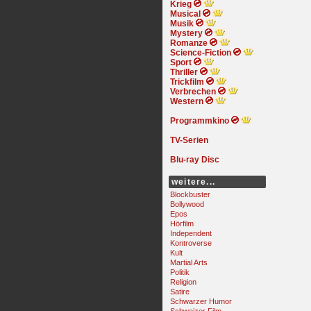
Krieg
Musical
Musik
Mystery
Romanze
Science-Fiction
Sport
Thriller
Trickfilm
Verbrechen
Western
Programmkino
TV-Serien
Blu-ray Disc
weitere...
Blockbuster
Bollywood
Epos
Hörfilm
Independent
Kontroverse
Kult
Martial Arts
Politik
Religion
Satire
Schwarzer Humor