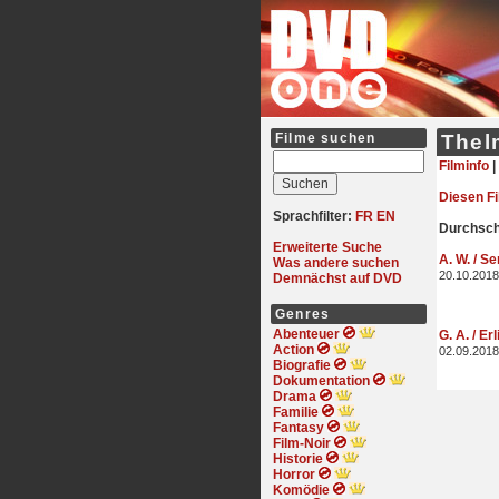
Filme suchen
Thel
Filminfo
|
Diesen F
Sprachfilter:
FR
EN
Durchschn
Erweiterte Suche
A. W. / S
Was andere suchen
20.10.2018
Demnächst auf DVD
Genres
Abenteuer
G. A. / Er
Action
02.09.2018
Biografie
Dokumentation
Drama
Familie
Fantasy
Film-Noir
Historie
Horror
Komödie