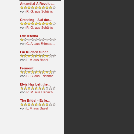
Amandla! A Revolut...
von
R. G. aus Schänis
Crossing - Auf der...
von
R. G. aus Schänis
Lvx Æterna
von
G. A. aus Erlinsba...
Ein Kuchen für de...
von
L. V. aus Basel
Fremont
von
C. B. aus Erlenbac...
Elvis Has Left the...
von
R. M. aus Uznach
The Bride! - Es le...
von
L. V. aus Basel