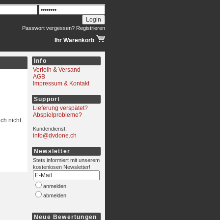
Passwort vergessen?
Registrieren
Ihr Warenkorb
Info
Verleih & Versand
AGB
Impressum & Kontakt
Support
Lieferung verspätet?
Abspielprobleme?
ch nicht
Kundendienst:
info@dvdone.ch
Newsletter
Stets informiert mit unserem
kostenlosen Newsletter!
anmelden
abmelden
Neue Bewertungen