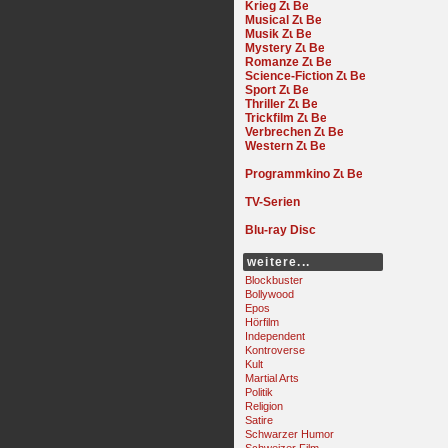
Krieg
Musical
Musik
Mystery
Romanze
Science-Fiction
Sport
Thriller
Trickfilm
Verbrechen
Western
Programmkino
TV-Serien
Blu-ray Disc
weitere...
Blockbuster
Bollywood
Epos
Hörfilm
Independent
Kontroverse
Kult
Martial Arts
Politik
Religion
Satire
Schwarzer Humor