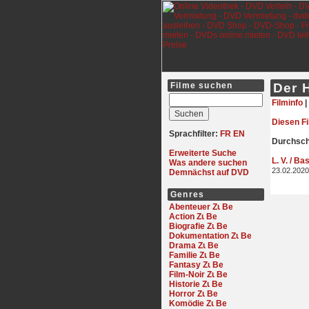
Filme suchen
Der 
Filminfo
|
Diesen F
Sprachfilter:
FR
EN
Durchschn
Erweiterte Suche
L. V. / Ba
Was andere suchen
23.02.2020
Demnächst auf DVD
Genres
Abenteuer
Action
Biografie
Dokumentation
Drama
Familie
Fantasy
Film-Noir
Historie
Horror
Komödie