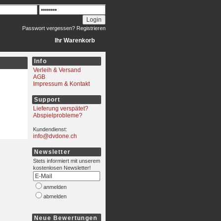
Passwort vergessen?
Registrieren
Ihr Warenkorb
Info
Verleih & Versand
AGB
Impressum & Kontakt
Support
Lieferung verspätet?
Abspielprobleme?
Kundendienst:
info@dvdone.ch
Newsletter
Stets informiert mit unserem
kostenlosen Newsletter!
anmelden
abmelden
Neue Bewertungen