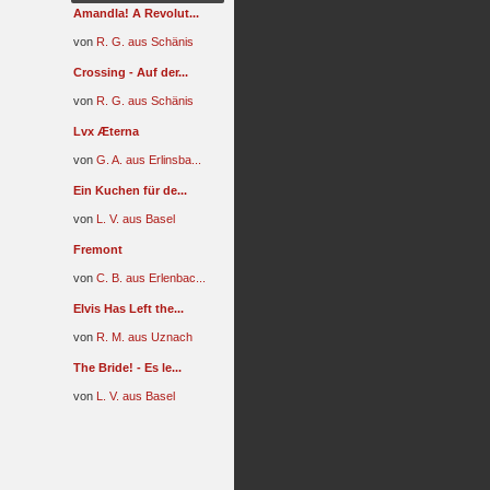
Amandla! A Revolut...
von
R. G. aus Schänis
Crossing - Auf der...
von
R. G. aus Schänis
Lvx Æterna
von
G. A. aus Erlinsba...
Ein Kuchen für de...
von
L. V. aus Basel
Fremont
von
C. B. aus Erlenbac...
Elvis Has Left the...
von
R. M. aus Uznach
The Bride! - Es le...
von
L. V. aus Basel