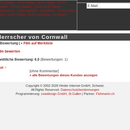
Herrscher von Cornwall
Bewertung |
» Film auf Merkliste
ilm bewerten
ittliche Bewertung: 6.0
(Bewertungen: 1)
sel
♂
[ohne Kommentar]
» alle Bewertungen dieses Kunden anzeigen
Copyright © 2002-2026 Hinder Internet GmbH, Schweiz.
All Rights Reserved.
Datenschutzbestimmungen
Programmierung:
zweidesign GmbH, St.Gallen
| Partner:
Flohmarkt.ch