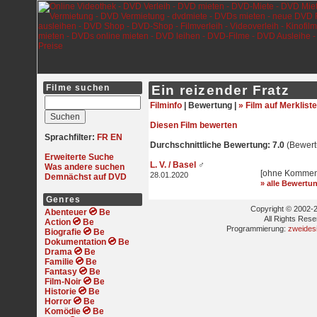
Filme suchen
Ein reizender Fratz
Filminfo
|
Bewertung |
» Film auf Merkliste
Diesen Film bewerten
Sprachfilter:
FR
EN
Durchschnittliche Bewertung: 7.0
(Bewert
Erweiterte Suche
L. V. / Basel
♂
Was andere suchen
[ohne Kommen
28.01.2020
Demnächst auf DVD
» alle Bewertu
Genres
Copyright © 2002-2
Abenteuer
All Rights Res
Action
Programmierung:
zweides
Biografie
Dokumentation
Drama
Familie
Fantasy
Film-Noir
Historie
Horror
Komödie