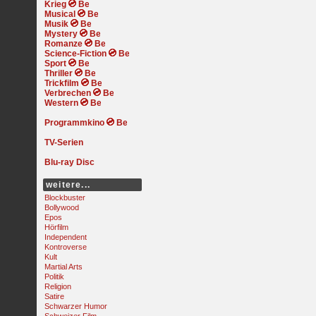
Krieg
Musical
Musik
Mystery
Romanze
Science-Fiction
Sport
Thriller
Trickfilm
Verbrechen
Western
Programmkino
TV-Serien
Blu-ray Disc
weitere...
Blockbuster
Bollywood
Epos
Hörfilm
Independent
Kontroverse
Kult
Martial Arts
Politik
Religion
Satire
Schwarzer Humor