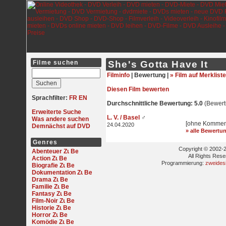
Filme suchen
She's Gotta Have It
Filminfo
|
Bewertung |
» Film auf Merkliste
Diesen Film bewerten
Sprachfilter:
FR
EN
Durchschnittliche Bewertung: 5.0
(Bewert
Erweiterte Suche
L. V. / Basel
♂
Was andere suchen
[ohne Kommen
24.04.2020
Demnächst auf DVD
» alle Bewertu
Genres
Copyright © 2002-2
Abenteuer
All Rights Res
Action
Programmierung:
zweides
Biografie
Dokumentation
Drama
Familie
Fantasy
Film-Noir
Historie
Horror
Komödie