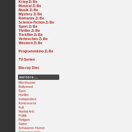
Krieg
Musical
Musik
Mystery
Romanze
Science-Fiction
Sport
Thriller
Trickfilm
Verbrechen
Western
Programmkino
TV-Serien
Blu-ray Disc
weitere...
Blockbuster
Bollywood
Epos
Hörfilm
Independent
Kontroverse
Kult
Martial Arts
Politik
Religion
Satire
Schwarzer Humor