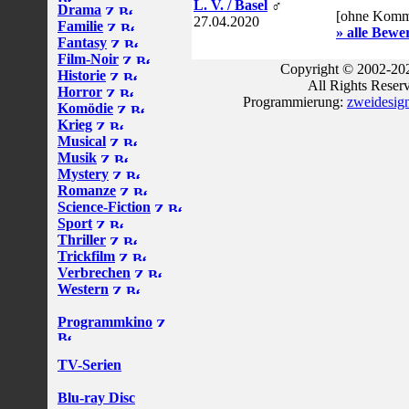
L. V. / Basel
♂
Drama
[ohne Komm
27.04.2020
Familie
» alle Bewe
Fantasy
Film-Noir
Copyright © 2002-202
Historie
All Rights Reser
Horror
Programmierung:
zweidesig
Komödie
Krieg
Musical
Musik
Mystery
Romanze
Science-Fiction
Sport
Thriller
Trickfilm
Verbrechen
Western
Programmkino
TV-Serien
Blu-ray Disc