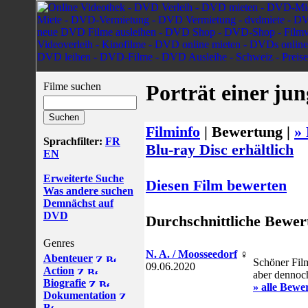
Filme suchen
Porträt einer ju
Filminfo
|
Bewertung |
» 
Sprachfilter:
FR
Blu-ray Disc erhältlich
EN
Erweiterte Suche
Diesen Film bewerten
Was andere suchen
Demnächst auf
DVD
Durchschnittliche Bewer
Genres
N. A. / Moosseedorf
♀
Abenteuer
Schöner Film
09.06.2020
Action
aber dennoc
Biografie
» alle Bewe
Dokumentation