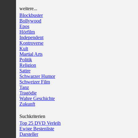
weitere...
Blockbuster
Bollywood
Epos
Hörfilm
Independent
Kontroverse
Kult
Martial Arts
Politik
Religion
Satire
Schwarzer Humor
Schweizer Film
Tanz
Tragödie
Wahre Geschichte
Zukunft
Suchkriterien
Top 25 DVD Verleih
Ewige Bestenliste
Darsteller