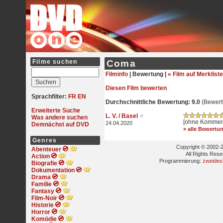
Filme suchen
Coma
Filminfo
|
Bewertung |
» Film auf Merkliste
Diesen Film bewerten
Sprachfilter:
FR
EN
Durchschnittliche Bewertung: 9.0
(Bewert
Erweiterte Suche
L. V. / Basel
♂
Was andere suchen
[ohne Kommen
24.04.2020
Demnächst auf DVD
» alle Bewertu
Genres
Copyright © 2002-2
Abenteuer
All Rights Res
Action
Programmierung:
zweides
Biografie
Dokumentation
Drama
Familie
Fantasy
Film-Noir
Historie
Horror
Komödie