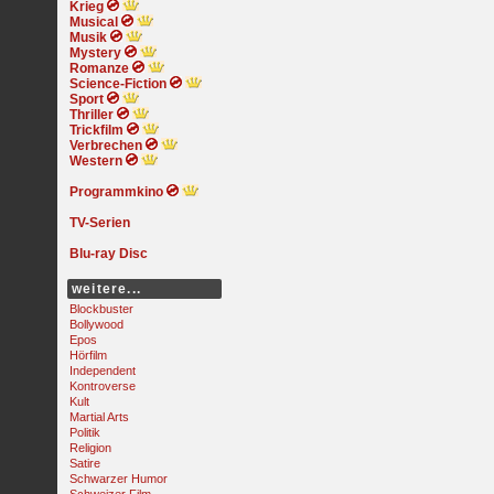
Krieg
Musical
Musik
Mystery
Romanze
Science-Fiction
Sport
Thriller
Trickfilm
Verbrechen
Western
Programmkino
TV-Serien
Blu-ray Disc
weitere...
Blockbuster
Bollywood
Epos
Hörfilm
Independent
Kontroverse
Kult
Martial Arts
Politik
Religion
Satire
Schwarzer Humor