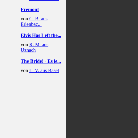
Fremont
von
C. B. aus
Erlenbac...
Elvis Has Left the...
von
R. M. aus
Uznach
The Bride! - Es le...
von
L. V. aus Basel