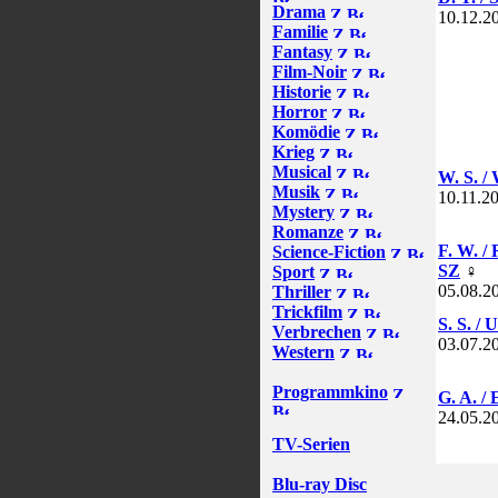
Drama
10.12.2
Familie
Fantasy
Film-Noir
Historie
Horror
Komödie
Krieg
Musical
W. S. /
Musik
10.11.2
Mystery
Romanze
F. W. /
Science-Fiction
SZ
♀
Sport
05.08.2
Thriller
Trickfilm
S. S. / 
Verbrechen
03.07.2
Western
Programmkino
G. A. / 
24.05.2
TV-Serien
Blu-ray Disc