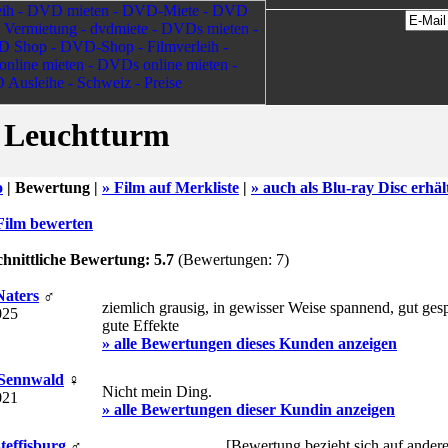
 Leuchtturm
o
|
Bewertung |
» Film auf Merkliste
|
» auch als Blu-ray Disc erhäl
Film bewerten
hnittliche Bewertung: 5.7
(Bewertungen: 7)
Naters
♂
ziemlich grausig, in gewisser Weise spannend, gut gesp
025
gute Effekte
» alle Bewertungen dieses Kunden anzeigen
 Sennwald
♀
Nicht mein Ding.
021
» alle Bewertungen dieser Kundin anzeigen
Steffisburg
♂
[Bewertung bezieht sich auf ander