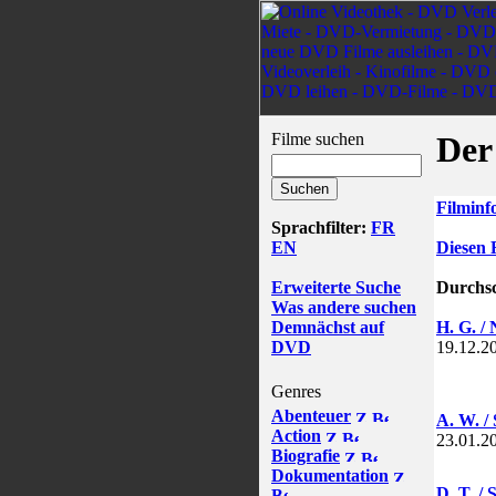
Filme suchen
Der
Filminf
Sprachfilter:
FR
EN
Diesen 
Erweiterte Suche
Durchsc
Was andere suchen
Demnächst auf
H. G. / 
DVD
19.12.2
Genres
Abenteuer
A. W. /
Action
23.01.2
Biografie
Dokumentation
D. T. / 