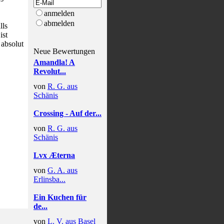
anmelden
abmelden
lls
ist
 absolut
Neue Bewertungen
Amandla! A
Revolut...
von
R. G. aus
Schänis
Crossing - Auf der...
von
R. G. aus
Schänis
Lvx Æterna
von
G. A. aus
Erlinsba...
Ein Kuchen für
de...
von
L. V. aus Basel