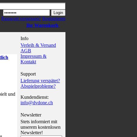
Passwort vergessen?
Registrieren
Ihr Warenkorb
Info
Verleih & Versand
AGB
Impressum &
tlich
Kontakt
Support
Lieferung verspätet?
Abspielprobleme?
ielt und
Kundendienst:
info@dvdone.ch
Newsletter
Stets informiert mit
unserem kostenlosen
Newsletter!
es