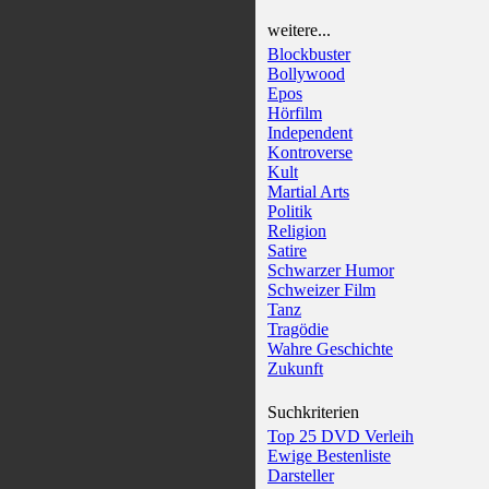
weitere...
Blockbuster
Bollywood
Epos
Hörfilm
Independent
Kontroverse
Kult
Martial Arts
Politik
Religion
Satire
Schwarzer Humor
Schweizer Film
Tanz
Tragödie
Wahre Geschichte
Zukunft
Suchkriterien
Top 25 DVD Verleih
Ewige Bestenliste
Darsteller