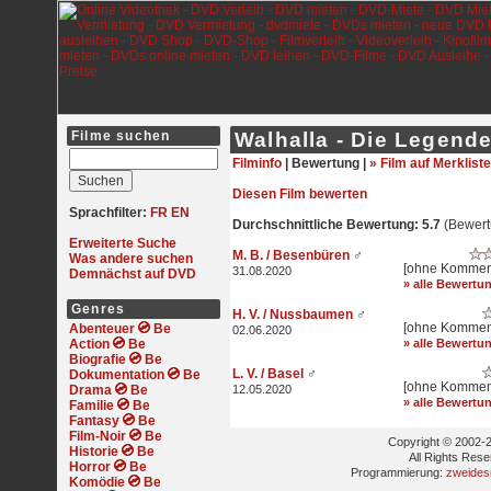
Filme suchen
Walhalla - Die Legend
Filminfo
|
Bewertung |
» Film auf Merkliste
Diesen Film bewerten
Sprachfilter:
FR
EN
Durchschnittliche Bewertung: 5.7
(Bewert
Erweiterte Suche
M. B. / Besenbüren
♂
Was andere suchen
[ohne Kommen
31.08.2020
Demnächst auf DVD
» alle Bewertu
Genres
H. V. / Nussbaumen
♂
[ohne Kommen
Abenteuer
02.06.2020
Action
» alle Bewertu
Biografie
L. V. / Basel
♂
Dokumentation
[ohne Kommen
Drama
12.05.2020
» alle Bewertu
Familie
Fantasy
Film-Noir
Copyright © 2002-2
Historie
All Rights Res
Horror
Programmierung:
zweides
Komödie