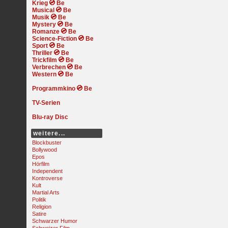
Krieg
Musical
Musik
Mystery
Romanze
Science-Fiction
Sport
Thriller
Trickfilm
Verbrechen
Western
Programmkino
TV-Serien
Blu-ray Disc
weitere...
Blockbuster
Bollywood
Epos
Hörfilm
Independent
Kontroverse
Kult
Martial Arts
Politik
Religion
Satire
Schwarzer Humor