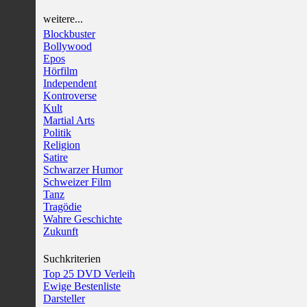
weitere...
Blockbuster
Bollywood
Epos
Hörfilm
Independent
Kontroverse
Kult
Martial Arts
Politik
Religion
Satire
Schwarzer Humor
Schweizer Film
Tanz
Tragödie
Wahre Geschichte
Zukunft
Suchkriterien
Top 25 DVD Verleih
Ewige Bestenliste
Darsteller