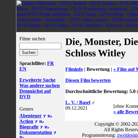
Filme suchen
Die, Monster, Di
Schloss Witley
Sprachfilter:
FR
EN
Filminfo
|
Bewertung |
» Film auf 
Erweiterte Suche
Diesen Film bewerten
Was andere suchen
Demnächst auf
Durchschnittliche Bewertung: 5.0
(
DVD
L. V. / Basel
♂
[ohne Komm
09.12.2021
Genres
» alle Bewe
Abenteuer
Action
Copyright © 2002-202
Biografie
All Rights Reser
Dokumentation
Programmierung:
zweidesig