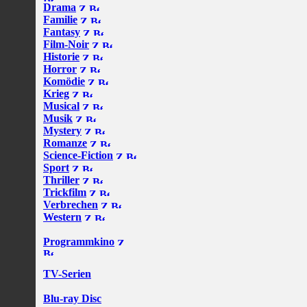
Drama
Familie
Fantasy
Film-Noir
Historie
Horror
Komödie
Krieg
Musical
Musik
Mystery
Romanze
Science-Fiction
Sport
Thriller
Trickfilm
Verbrechen
Western
Programmkino
TV-Serien
Blu-ray Disc