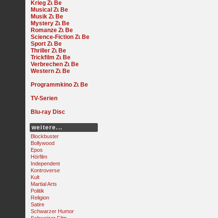
Krieg
Musical
Musik
Mystery
Romanze
Science-Fiction
Sport
Thriller
Trickfilm
Verbrechen
Western
Programmkino
TV-Serien
Blu-ray Disc
weitere...
Blockbuster
Bollywood
Epos
Hörfilm
Independent
Kontroverse
Kult
Martial Arts
Politik
Religion
Satire
Schwarzer Humor