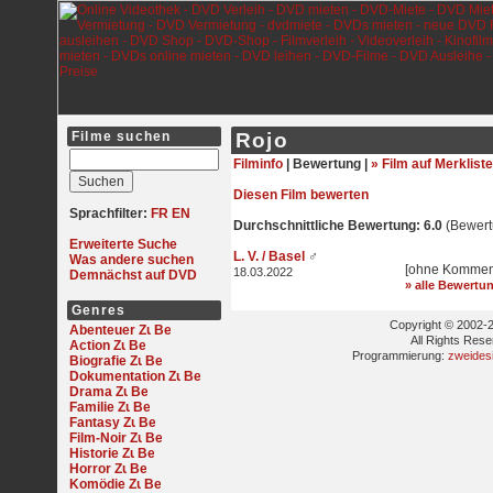
Filme suchen
Rojo
Filminfo
|
Bewertung |
» Film auf Merkliste
Diesen Film bewerten
Sprachfilter:
FR
EN
Durchschnittliche Bewertung: 6.0
(Bewert
Erweiterte Suche
L. V. / Basel
♂
Was andere suchen
[ohne Kommen
18.03.2022
Demnächst auf DVD
» alle Bewertu
Genres
Copyright © 2002-2
Abenteuer
All Rights Res
Action
Programmierung:
zweides
Biografie
Dokumentation
Drama
Familie
Fantasy
Film-Noir
Historie
Horror
Komödie