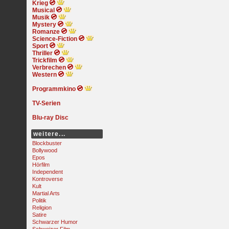
Krieg
Musical
Musik
Mystery
Romanze
Science-Fiction
Sport
Thriller
Trickfilm
Verbrechen
Western
Programmkino
TV-Serien
Blu-ray Disc
weitere...
Blockbuster
Bollywood
Epos
Hörfilm
Independent
Kontroverse
Kult
Martial Arts
Politik
Religion
Satire
Schwarzer Humor