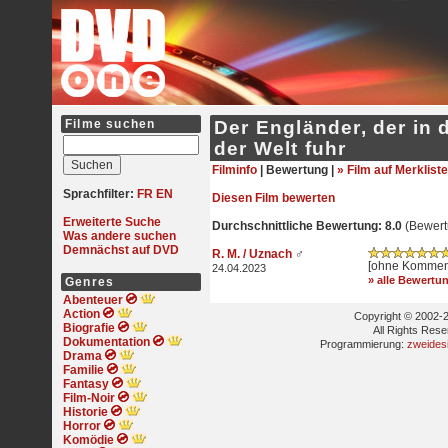
Filme suchen
Der Engländer, der in
der Welt fuhr
Filminfo
|
Bewertung |
» Film auf Merkliste
Sprachfilter:
FR
EN
Diesen Film bewerten
Erweiterte Suche
Durchschnittliche Bewertung: 8.0
(Bewert
Was andere suchen
Demnächst auf DVD
R. M. / Uznach
♂
[ohne Kommen
24.04.2023
» alle Bewertu
Genres
Abenteuer
Action
Copyright © 2002-2
Biografie
All Rights Res
Dokumentation
Programmierung:
zweides
Drama
Familie
Fantasy
Film-Noir
Historie
Horror
Komödie