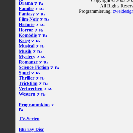
Copyright © 2002-202
Drama
All Rights Reser
Familie
Programmierung:
zweidesig
Fantasy
Film-Noir
Historie
Horror
Komödie
Krieg
Musical
Musik
Mystery
Romanze
Science-Fiction
Sport
Thriller
Trickfilm
Verbrechen
Western
Programmkino
TV-Serien
Blu-ray Disc