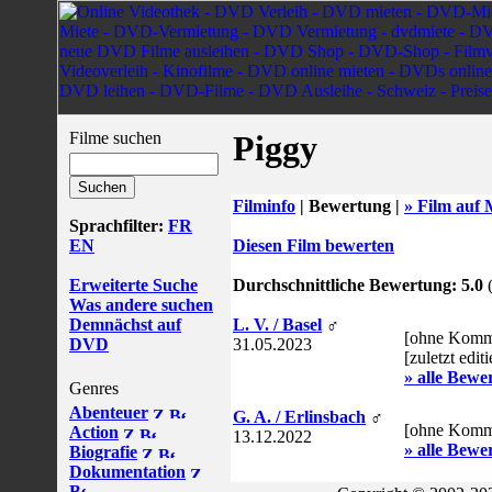
Filme suchen
Piggy
Filminfo
|
Bewertung |
» Film auf 
Sprachfilter:
FR
EN
Diesen Film bewerten
Erweiterte Suche
Durchschnittliche Bewertung: 5.0
(
Was andere suchen
Demnächst auf
L. V. / Basel
♂
[ohne Komm
DVD
31.05.2023
[zuletzt edit
» alle Bewe
Genres
Abenteuer
G. A. / Erlinsbach
♂
[ohne Komm
Action
13.12.2022
» alle Bewe
Biografie
Dokumentation