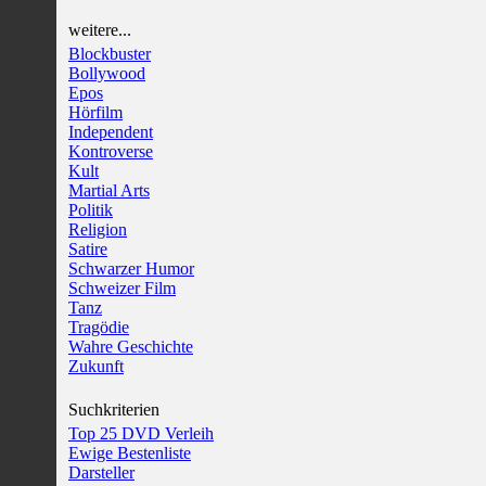
weitere...
Blockbuster
Bollywood
Epos
Hörfilm
Independent
Kontroverse
Kult
Martial Arts
Politik
Religion
Satire
Schwarzer Humor
Schweizer Film
Tanz
Tragödie
Wahre Geschichte
Zukunft
Suchkriterien
Top 25 DVD Verleih
Ewige Bestenliste
Darsteller