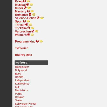
Krieg
Musical
Musik
Mystery
Romanze
Science-Fiction
Sport
Thriller
Trickfilm
Verbrechen
Western
Programmkino
TV-Serien
Blu-ray Disc
weitere...
Blockbuster
Bollywood
Epos
Hörfilm
Independent
Kontroverse
Kult
Martial Arts
Politik
Religion
Satire
Schwarzer Humor