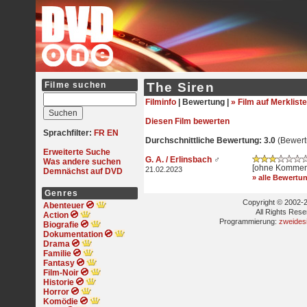
Filme suchen
The Siren
Filminfo
|
Bewertung |
» Film auf Merkliste
Diesen Film bewerten
Sprachfilter:
FR
EN
Durchschnittliche Bewertung: 3.0
(Bewert
Erweiterte Suche
G. A. / Erlinsbach
♂
Was andere suchen
[ohne Kommen
21.02.2023
Demnächst auf DVD
» alle Bewertu
Genres
Copyright © 2002-2
Abenteuer
All Rights Res
Action
Programmierung:
zweides
Biografie
Dokumentation
Drama
Familie
Fantasy
Film-Noir
Historie
Horror
Komödie