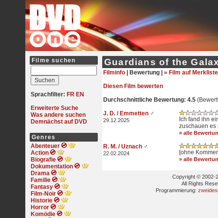
Filme suchen
Guardians of the Galax
Filminfo
|
Bewertung |
» Film auf Merkliste
Diesen Film bewerten
Sprachfilter:
FR
EN
Durchschnittliche Bewertung: 4.5
(Bewert
Erweiterte Suche
J. D. / Emmetten
♂
Was andere suchen
Ich fand ihn ei
29.12.2025
Demnächst auf DVD
zuschauen es h
» alle Bewertu
Genres
Abenteuer
R. M. / Uznach
♂
[ohne Kommen
Action
22.02.2024
Biografie
» alle Bewertu
Dokumentation
Drama
Copyright © 2002-2
Familie
All Rights Res
Fantasy
Programmierung:
zweides
Film-Noir
Historie
Horror
Komödie