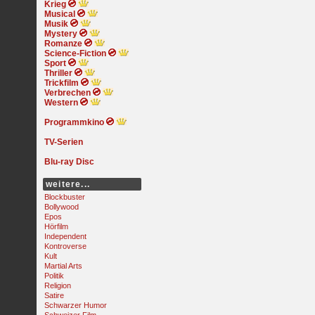
Krieg
Musical
Musik
Mystery
Romanze
Science-Fiction
Sport
Thriller
Trickfilm
Verbrechen
Western
Programmkino
TV-Serien
Blu-ray Disc
weitere...
Blockbuster
Bollywood
Epos
Hörfilm
Independent
Kontroverse
Kult
Martial Arts
Politik
Religion
Satire
Schwarzer Humor